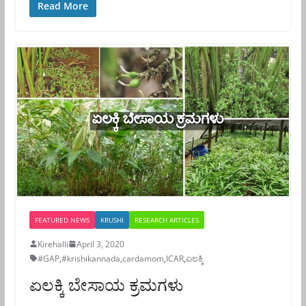
Read More
FEATURED NEWS
KRUSHI
RESEARCH ARTICLES
Kirehalli
April 3, 2020
#GAP
,
#krishikannada
,
cardamom
,
ICAR
,
ಏಲಕ್ಕಿ
ಏಲಕ್ಕಿ ಬೇಸಾಯ ಕ್ರಮಗಳು