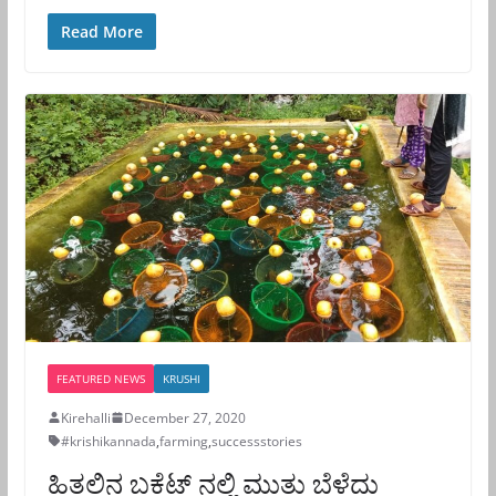
Read More
FEATURED NEWS
KRUSHI
Kirehalli
December 27, 2020
#krishikannada
,
farming
,
successstories
ಹಿತ್ತಲಿನ ಬಕೆಟ್ ನಲ್ಲಿ ಮುತ್ತು ಬೆಳೆದು