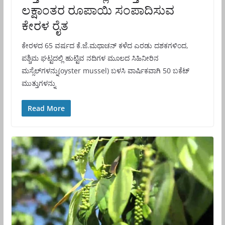
ಲಕ್ಷಾಂತರ ರೂಪಾಯಿ ಸಂಪಾದಿಸುವ
ಕೇರಳ ರೈತ
ಕೇರಳದ 65 ವರ್ಷದ ಕೆ.ಜೆ.ಮಥಾಚನ್ ಕಳೆದ ಎರಡು ದಶಕಗಳಿಂದ,
ಪಶ್ಚಿಮ ಘಟ್ಟದಲ್ಲಿ ಹುಟ್ಟಿವ ನದಿಗಳ ಮೂಲದ ಸಿಹಿನೀರಿನ
ಮಸ್ಸೆಲ್‌ಗಳನ್ನು(oyster mussel) ಬಳಸಿ ವಾರ್ಷಿಕವಾಗಿ 50 ಬಕೆಟ್
ಮುತ್ತುಗಳನ್ನು
Read More