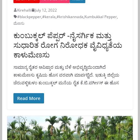
Kirehalli
July 12, 2022
#blackpepper
,
#kerala
,
#krishikannada
,
Kumbukkal Pepper
,
ಮೆಣಸು
ಕುಂಬುಕ್ಕಲ್ ಪೆಪ್ಪರ್ -ನೈಸರ್ಗಿಕ ಮತ್ತು
ಸುಧಾರಿತ ರೋಗ ನಿರೋಧಕ ವೈವಿಧ್ಯತೆಯ
ಕಾಳುಮೆಣಸು
ಸಾಮಾನ್ಯ ರೈತರ ಆವಿಷ್ಕಾರ ಮತ್ತು ಬೆಳೆ ಅಭಿವೃದ್ಧಿಯಿಂದಾಗಿದೆ
ಕಾಳುಮೆಣಸು ಕೃಷಿಯ ಹೊಸ ವರವಾಗಿ ಮಾರ್ಪಟ್ಟಿದೆ. ಇಡುಕ್ಕಿ ಜಿಲ್ಲೆಯ
ಚೆರುವಳ್ಳಿಕುಳಂ ಕುಂಬುಕ್ಕಲ್ ಮನೆಯ ರೈತ ಕೆ.ಟಿ.ವರ್ಗೀಸ್ ಈ ಹೊಸ
Read More