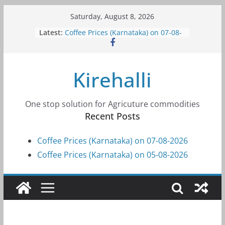
Skip
Saturday, August 8, 2026
to
Latest:
Coffee Prices (Karnataka) on 07-08-
content
2026
Coffee Prices (Karnataka) on 05-08-
2026
Kirehalli
Coffee Prices (Karnataka) on 05-08-
2026
Coffee Prices (Karnataka) on 04-08-
2026
One stop solution for Agricuture commodities
Coffee Prices (Karnataka) on 03-08-
Recent Posts
2026
Coffee Prices (Karnataka) on 07-08-2026
Coffee Prices (Karnataka) on 05-08-2026