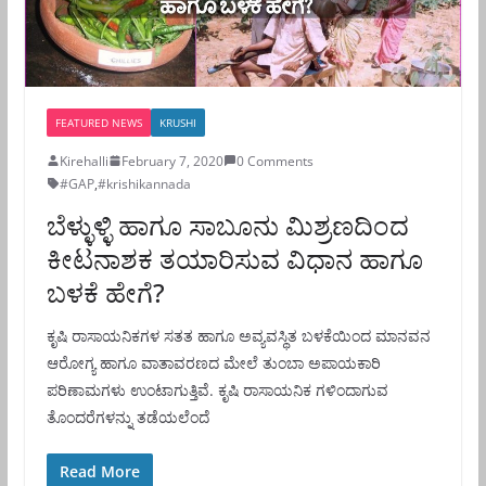
FEATURED NEWS
KRUSHI
Kirehalli
February 7, 2020
0 Comments
#GAP
,
#krishikannada
ಬೆಳ್ಳುಳ್ಳಿ ಹಾಗೂ ಸಾಬೂನು ಮಿಶ್ರಣದಿಂದ
ಕೀಟನಾಶಕ ತಯಾರಿಸುವ ವಿಧಾನ ಹಾಗೂ
ಬಳಕೆ ಹೇಗೆ?
ಕೃಷಿ ರಾಸಾಯನಿಕಗಳ ಸತತ ಹಾಗೂ ಅವ್ಯವಸ್ಥಿತ ಬಳಕೆಯಿಂದ ಮಾನವನ
ಆರೋಗ್ಯ ಹಾಗೂ ವಾತಾವರಣದ ಮೇಲೆ ತುಂಬಾ ಅಪಾಯಕಾರಿ
ಪರಿಣಾಮಗಳು ಉಂಟಾಗುತ್ತಿವೆ. ಕೃಷಿ ರಾಸಾಯನಿಕ ಗಳಿಂದಾಗುವ
ತೊಂದರೆಗಳನ್ನು ತಡೆಯಲೆಂದೆ
Read More