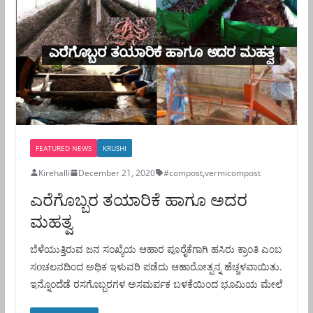
FEATURED NEWS
KRUSHI
Kirehalli
December 21, 2020
#compost
,
vermicompost
ಎರೆಗೊಬ್ಬರ ತಯಾರಿಕೆ ಹಾಗೂ ಅದರ
ಮಹತ್ವ
ಬೆಳೆಯುತ್ತಿರುವ ಜನ ಸಂಖ್ಯೆಯ ಆಹಾರ ಪೂರೈಕೆಗಾಗಿ ಹಸಿರು ಕ್ರಾಂತಿ ಎ೦ಬ
ಸoಚಲನದಿಂದ ಅಧಿಕ ಇಳುವರಿ ಪಡೆದು ಆಹಾರೋತ್ಪನ್ನ ಹೆಚ್ಚಳವಾಯಿತು.
ಇನ್ನೊಂದೆಡೆ ರಸಗೊಬ್ಬರಗಳ ಅಸಮರ್ಪಕ ಬಳಕೆಯಿಂದ ಭೂಮಿಯ ಮೇಲೆ