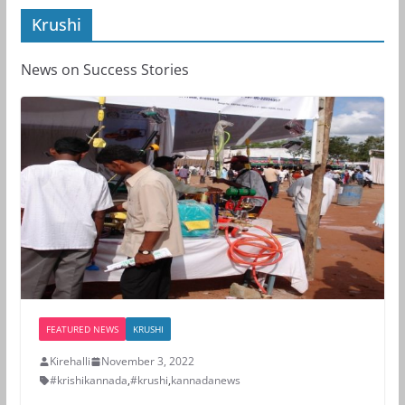
Krushi
News on Success Stories
FEATURED NEWS
KRUSHI
Kirehalli
November 3, 2022
#krishikannada
,
#krushi
,
kannadanews