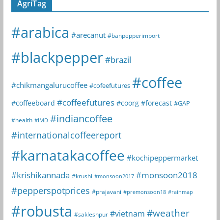
AgriTag
#arabica
#arecanut
#banpepperimport
#blackpepper
#brazil
#coffee
#chikmangalurucoffee
#cofeefutures
#coffeefutures
#coffeeboard
#coorg
#forecast
#GAP
#indiancoffee
#health
#IMD
#internationalcoffeereport
#karnatakacoffee
#kochipeppermarket
#krishikannada
#monsoon2018
#krushi
#monsoon2017
#pepperspotprices
#prajavani
#premonsoon18
#rainmap
#robusta
#weather
#vietnam
#sakleshpur