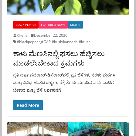
BLACK PEPPER
FEATURED NEWS
KRUSHI
Kirehalli
December 22, 2020
#blackpepper
,
#GAP
,
#krishikannada
,
#krushi
ಕಾಳು ಮೆಣಸಿನಲ್ಲಿ ಫಸಲು ಹೆಚ್ಚಿಸಲು
ಮಾಡಲೇಬೇಕಾದ ಕ್ರಮಗಳು
ಪ್ರತಿ ವರ್ಷ ನವೆಂಬರ್‌-ಡಿಸೆಂಬರ್‌ನಲ್ಲಿ ಪ್ರತಿ ಬೆಳೆಗಳ, ನೆರಳು ಮರಗಳ
ಮತ್ತು ವಿವಿಧ ಹಂತದ ಬಳ್ಳಿಗಳ ರೆಕ್ಕೆ ತೆಗೆದು ಮುಂದಿನ ವರ್ಷ ನಾಟಿಗೆ
ಬೇಕಾದ ಮತ್ತು ಬೆಳೆ ನಿರ್ವಹಣೆಗೆ
Read More