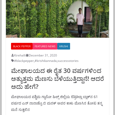
BLACK PEPPER
FEATURED NEWS
KRUSHI
Kirehalli
December 31, 2020
#blackpepper
,
#krishikannada
,
successstories
ಮೇಘಾಲಯದ ಈ ರೈತ 30 ವರ್ಷಗಳಿಂದ
ಅತ್ಯುತ್ತಮ ಮೆಣಸು ಬೆಳೆಯುತ್ತಿದ್ದಾನೆ! ಆದರೆ
ಅದು ಹೇಗೆ?
ಮೇಘಾಲಯದ ಪಶ್ಚಿಮ ಗ್ಯಾರೋ ಹಿಲ್ಸ್ ಜಿಲ್ಲೆಯ ಟಿಕ್ರಿಕಿಲ್ಲಾ ಬ್ಲಾಕ್‌ನ 61
ವರ್ಷದ ಎನ್ ನಾನಾಡ್ರೊ ಬಿ ಮರಕ್ ಅವರ ಕಾಳು ಮೆಣಸಿನ ತೋಟ ತನ್ನ
ಮನೆ ಸುತ್ತಲಿನ