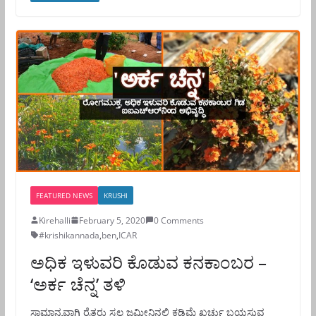
FEATURED NEWS
KRUSHI
Kirehalli
February 5, 2020
0 Comments
#krishikannada
,
ben
,
ICAR
ಅಧಿಕ ಇಳುವರಿ ಕೊಡುವ ಕನಕಾಂಬರ –
‘ಅರ್ಕ ಚೆನ್ನ’ ತಳಿ
ಸಾಮಾನ್ಯವಾಗಿ ರೈತರು ಸ್ವಲ್ಪ ಜಮೀನಿನಲ್ಲಿ ಕಡಿಮೆ ಖರ್ಚು ಬಯಸುವ