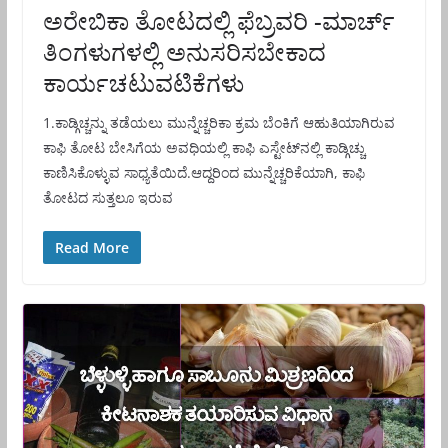
ಅರೇಬಿಕಾ ತೋಟದಲ್ಲಿ ಫೆಬ್ರವರಿ -ಮಾರ್ಚ್
ತಿಂಗಳುಗಳಲ್ಲಿ ಅನುಸರಿಸಬೇಕಾದ
ಕಾರ್ಯಚಟುವಟಿಕೆಗಳು
1.ಕಾಡ್ಗಿಚ್ಚನ್ನು ತಡೆಯಲು ಮುನ್ನೆಚ್ಚರಿಕಾ ಕ್ರಮ ಬೆಂಕಿಗೆ ಆಹುತಿಯಾಗಿರುವ
ಕಾಫಿ ತೋಟ ಬೇಸಿಗೆಯ ಅವಧಿಯಲ್ಲಿ ಕಾಫಿ ಎಸ್ಟೇಟ್‌ನಲ್ಲಿ ಕಾಡ್ಗಿಚ್ಚು
ಕಾಣಿಸಿಕೊಳ್ಳುವ ಸಾಧ್ಯತೆಯಿದೆ.ಆದ್ದರಿಂದ ಮುನ್ನೆಚ್ಚರಿಕೆಯಾಗಿ, ಕಾಫಿ
ತೋಟದ ಸುತ್ತಲೂ ಇರುವ
Read More