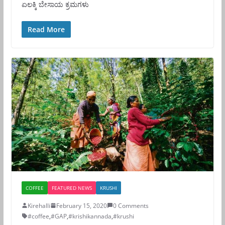
ಏಲಕ್ಕಿ ಬೇಸಾಯ ಕ್ರಮಗಳು
Read More
COFFEE
FEATURED NEWS
KRUSHI
Kirehalli
February 15, 2020
0 Comments
#coffee
,
#GAP
,
#krishikannada
,
#krushi