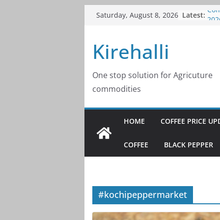
Skip
Latest:
Cof
Saturday, August 8, 2026
to
202
Cof
content
Kirehalli
202
Cof
202
Cof
One stop solution for Agricuture
202
commodities
Cof
202
HOME
COFFEE PRICE UP
COFFEE
BLACK PEPPER
#kochipeppermarket