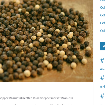
Cof
Cof
Cof
Cof
A
#
#ba
#
#c
#
pepper
,
#karnatakacoffee
,
#kochipeppermarket
,
#robusta