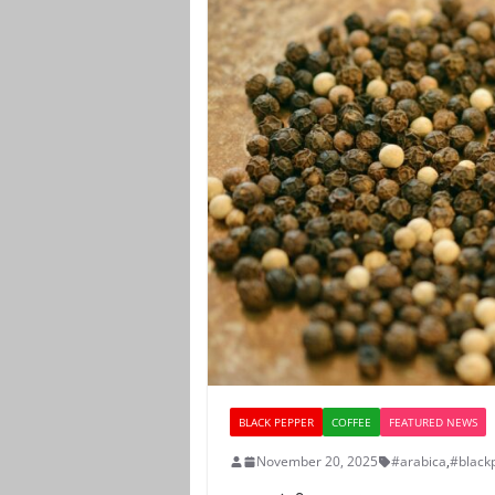
BLACK PEPPER
COFFEE
FEATURED NEWS
November 20, 2025
#arabica
,
#black