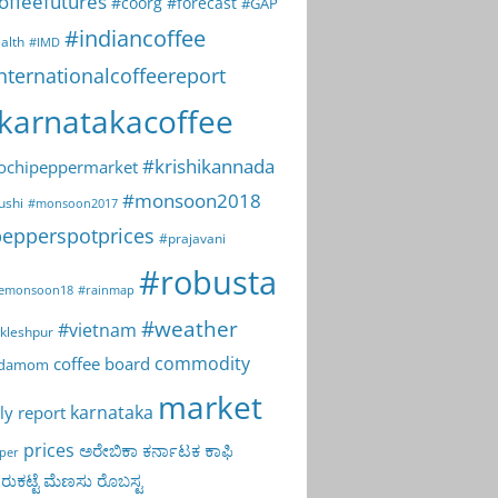
offeefutures
#coorg
#forecast
#GAP
#indiancoffee
alth
#IMD
nternationalcoffeereport
karnatakacoffee
#krishikannada
ochipeppermarket
#monsoon2018
ushi
#monsoon2017
epperspotprices
#prajavani
#robusta
emonsoon18
#rainmap
#weather
#vietnam
kleshpur
commodity
coffee board
rdamom
market
karnataka
ly report
prices
ಅರೇಬಿಕಾ
ಕರ್ನಾಟಕ
ಕಾಫಿ
per
ುಕಟ್ಟೆ
ಮೆಣಸು
ರೊಬಸ್ಟ