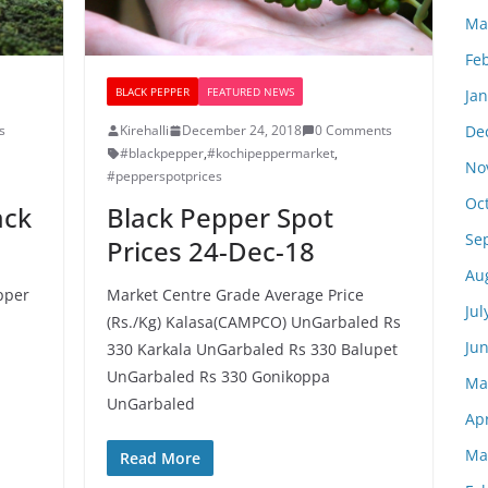
Ma
Fe
BLACK PEPPER
FEATURED NEWS
Ja
De
s
Kirehalli
December 24, 2018
0 Comments
#blackpepper
,
#kochipeppermarket
,
No
#pepperspotprices
Oc
ack
Black Pepper Spot
Se
Prices 24-Dec-18
Au
epper
Market Centre Grade Average Price
Jul
(Rs./Kg) Kalasa(CAMPCO) UnGarbaled Rs
Ju
330 Karkala UnGarbaled Rs 330 Balupet
UnGarbaled Rs 330 Gonikoppa
Ma
UnGarbaled
Apr
Ma
Read More