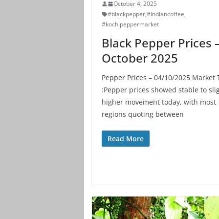
October 4, 2025
#blackpepper
,
#indiancoffee
,
#kochipeppermarket
Black Pepper Prices 
October 2025
Pepper Prices – 04/10/2025 Market
:Pepper prices showed stable to sli
higher movement today, with most
regions quoting between
Read More