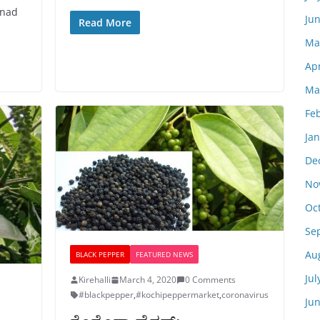
anad
Ju
Read More
Ma
Apr
Ma
Fe
Ja
De
No
Oc
Se
Au
BLACK PEPPER
FEATURED NEWS
Jul
Kirehalli
March 4, 2020
0 Comments
#blackpepper
,
#kochipeppermarket
,
coronavirus
Ju