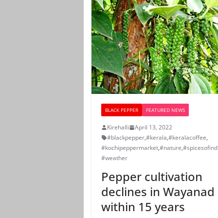
BLACK PEPPER
FEATURED NEWS
Kirehalli
April 13, 2022
#blackpepper
,
#kerala
,
#keralacoffee
,
#kochipeppermarket
,
#nature
,
#spicesofind
#weather
Pepper cultivation
declines in Wayanad
within 15 years