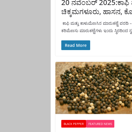
20 ನವೆಂಬರ್ 2025:ಕಾಫಿ ಮ
ಚಿಕ್ಕಮಗಳೂರು, ಹಾಸನ, ಕ
ಕಾಫಿ ಮತ್ತು ಕಾಳುಮೆಣಸಿನ ಮಾರುಕಟ್ಟೆ ವರದಿ 
ಕರಿಮೆಣಸು ಮಾರುಕಟ್ಟೆಗಳು ಇಂದು ಸ್ಥಿರದಿಂದ ಸ್ವಲ
Read More
BLACK PEPPER
FEATURED NEWS