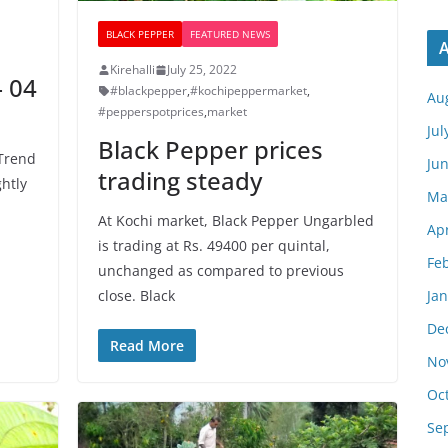
BLACK PEPPER
FEATURED NEWS
A
Kirehalli
July 25, 2022
– 04
#blackpepper
,
#kochipeppermarket
,
Au
#pepperspotprices
,
market
Jul
Black Pepper prices
 Trend
Ju
trading steady
ghtly
Ma
At Kochi market, Black Pepper Ungarbled
Apr
is trading at Rs. 49400 per quintal,
Fe
unchanged as compared to previous
Ja
close. Black
De
Read More
No
Oc
Se