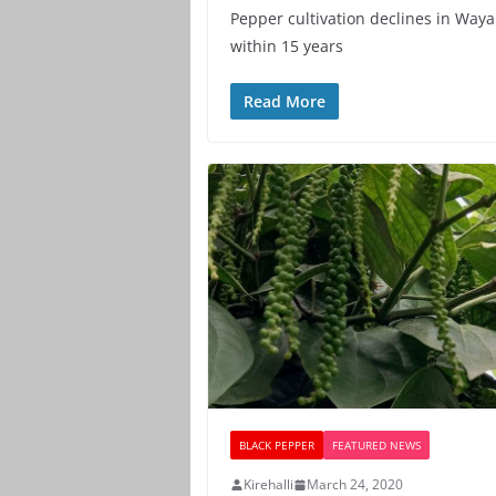
Pepper cultivation declines in Way
within 15 years
Read More
BLACK PEPPER
FEATURED NEWS
Kirehalli
March 24, 2020