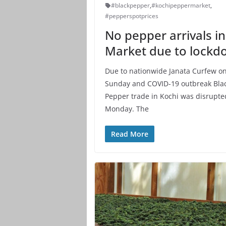
#blackpepper
,
#kochipeppermarket
,
#pepperspotprices
No pepper arrivals in
Market due to lock
Due to nationwide Janata Curfew o
Sunday and COVID-19 outbreak Bla
Pepper trade in Kochi was disrupte
Monday. The
Read More