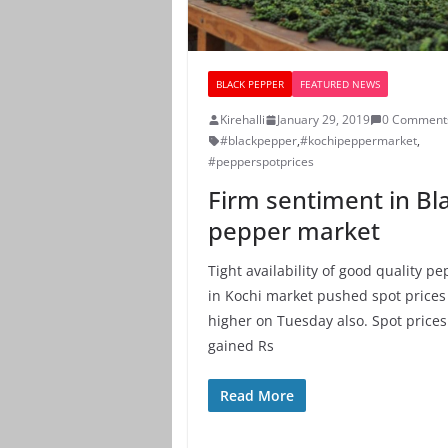
BLACK PEPPER
FEATURED NEWS
Kirehalli
January 29, 2019
0 Comment
#blackpepper
,
#kochipeppermarket
,
#pepperspotprices
Firm sentiment in Bl
pepper market
Tight availability of good quality p
in Kochi market pushed spot prices
higher on Tuesday also. Spot prices
gained Rs
Read More