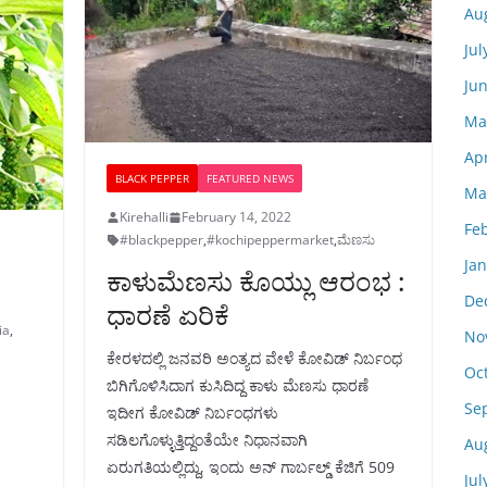
Au
Jul
Ju
Ma
Apr
BLACK PEPPER
FEATURED NEWS
Ma
Kirehalli
February 14, 2022
Fe
#blackpepper
,
#kochipeppermarket
,
ಮೆಣಸು
Ja
ಕಾಳುಮೆಣಸು ಕೊಯ್ಲು ಆರಂಭ :
De
ಧಾರಣೆ ಏರಿಕೆ
ia
,
No
ಕೇರಳದಲ್ಲಿ ಜನವರಿ ಅಂತ್ಯದ ವೇಳೆ ಕೋವಿಡ್‌ ನಿರ್ಬಂಧ
Oc
ಬಿಗಿಗೊಳಿಸಿದಾಗ ಕುಸಿದಿದ್ದ ಕಾಳು ಮೆಣಸು ಧಾರಣೆ
Se
ಇದೀಗ ಕೋವಿಡ್‌ ನಿರ್ಬಂಧಗಳು
ಸಡಿಲಗೊಳ್ಳುತ್ತಿದ್ದಂತೆಯೇ ನಿಧಾನವಾಗಿ
Au
ಏರುಗತಿಯಲ್ಲಿದ್ದು, ಇಂದು ಅನ್‌ ಗಾರ್ಬಲ್ಡ್‌ ಕೆಜಿಗೆ 509
Jul