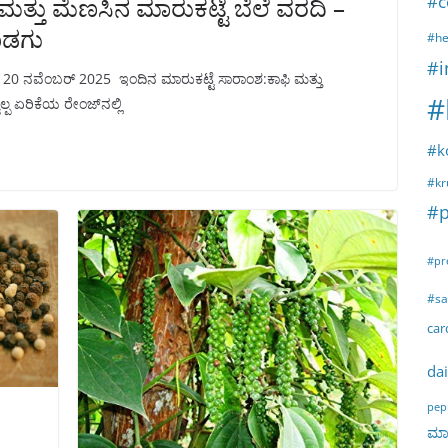
#c
ತ್ತು ಮೆಣಸಿನ ಮಾರುಕಟ್ಟೆ ಬೆಲೆ ವರದಿ –
ೊಡಗು
#he
#i
– 20 ನವೆಂಬರ್ 2025 ಇಂದಿನ ಮಾರುಕಟ್ಟೆ ಸಾರಾಂಶ:ಕಾಫಿ ಮತ್ತು
#
್ಪ ಏರಿಕೆಯ ರೇಂಜ್‌ನಲ್ಲಿ
#k
#kr
#p
#pr
#sa
ca
dai
pep
ಮಾರ