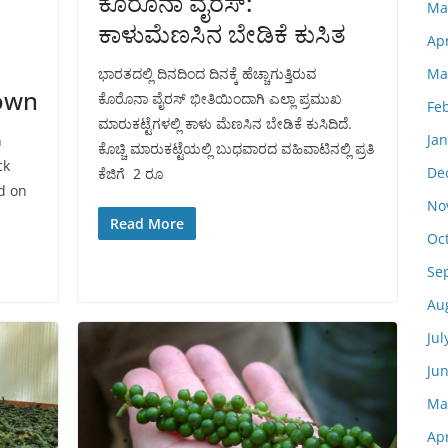
ಕೊರೊನಾ ವೈರಸ್:
Ma
ಕಾಳುಮೆಣಸಿನ ಬೇಡಿಕೆ ಕುಸಿತ
Apr
Ma
ಭಾರತದಲ್ಲಿ ದಿನದಿಂದ ದಿನಕ್ಕೆ ಹೆಚ್ಚಾಗುತ್ತಿರುವ
down
ಕೊರೊನಾ ವೈರಸ್ ಭೀತಿಯಿಂದಾಗಿ ಎಲ್ಲಾ ಪ್ರಮುಖ
Fe
ಮಾರುಕಟ್ಟೆಗಳಲ್ಲಿ ಕಾಳು ಮೆಣಸಿನ ಬೇಡಿಕೆ ಕುಸಿದಿದೆ.
Ja
n
ಕೊಚ್ಚಿ ಮಾರುಕಟ್ಟೆಯಲ್ಲಿ ಬುಧವಾರದ ವಹಿವಾಟಿನಲ್ಲಿ ಪ್ರತಿ
ck
De
ಕೆಜಿಗೆ 2 ರೂ
d on
No
Read More
Oc
Se
Au
Jul
Ju
Ma
Apr