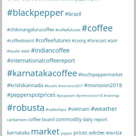
#blackpepper
#brazil
#coffee
#chikmangalurucoffee
#cofeefutures
#coffeefutures
#coffeeboard
#coorg
#forecast
#GAP
#indiancoffee
#health
#IMD
#internationalcoffeereport
#karnatakacoffee
#kochipeppermarket
#krishikannada
#monsoon2018
#krushi
#monsoon2017
#pepperspotprices
#prajavani
#premonsoon18
#rainmap
#robusta
#weather
#vietnam
#sakleshpur
commodity
coffee board
daily report
cardamom
market
karnataka
prices
ಅರೇಬಿಕಾ
ಕರ್ನಾಟಕ
pepper