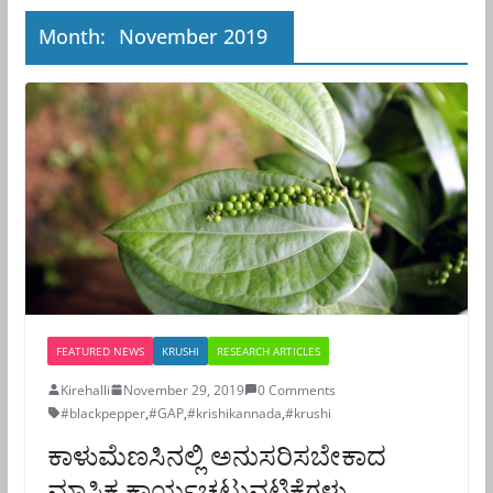
Month:
November 2019
FEATURED NEWS
KRUSHI
RESEARCH ARTICLES
Kirehalli
November 29, 2019
0 Comments
#blackpepper
,
#GAP
,
#krishikannada
,
#krushi
ಕಾಳುಮೆಣಸಿನಲ್ಲಿ ಅನುಸರಿಸಬೇಕಾದ
ಮಾಸಿಕ ಕಾರ್ಯಚಟುವಟಿಕೆಗಳು