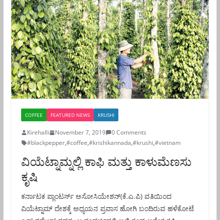
COFFEE
FEATURED NEWS
KRUSHI
Kirehalli
November 7, 2019
0 Comments
#blackpepper
,
#coffee
,
#krishikannada
,
#krushi
,
#vietnam
ವಿಯೆಟ್ನಾಮ್ನಲ್ಲಿ ಕಾಫಿ ಮತ್ತು ಕಾಳುಮೆಣಸು
ಕೃಷಿ
ಕರ್ನಾಟಕ ಪ್ಲಾಂಟರ್ಸ್ ಅಸೋಸಿಯೇಶನ್(ಕೆ.ಎ.ಪಿ) ವತಿಯಿಂದ
ವಿಯೆಟ್ನಾಮ್ ದೇಶಕ್ಕೆ ಅಧ್ಯಯನ ಪ್ರವಾಸ ಹೋಗಿ ಬಂದಿರುವ ಹಳೆಕೋಟೆ