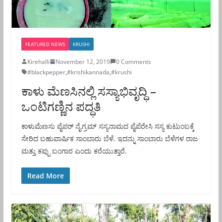
FEATURED NEWS
KRUSHI
Kirehalli
November 12, 2019
0 Comments
#blackpepper
,
#krishikannada
,
#krushi
ಕಾಳು ಮೆಣಸಿನಲ್ಲಿ ಸಸ್ಯಾಭಿವೃದ್ಧಿ –
ಒಂಟಿಗಣ್ಣಿನ ಪದ್ಧತಿ
ಕಾಳುಮೆಣಸು ಪೈಪರ್ ನೈಗ್ರಮ್ ಸಸ್ಯನಾಮದ ಪೈಪೆರೇಸಿ ಸಸ್ಯ ಕುಟುಂಬಕ್ಕೆ
ಸೇರಿದ ಬಹುವಾರ್ಷಿಕ ಸಾಂಬಾರು ಬೆಳೆ. ಇದನ್ನು ಸಾಂಬಾರು ಬೆಳೆಗಳ ರಾಜ
ಮತ್ತು ಕಪ್ಪು ಬಂಗಾರ ಎಂದು ಕರೆಯುತ್ತಾರೆ.
Read More