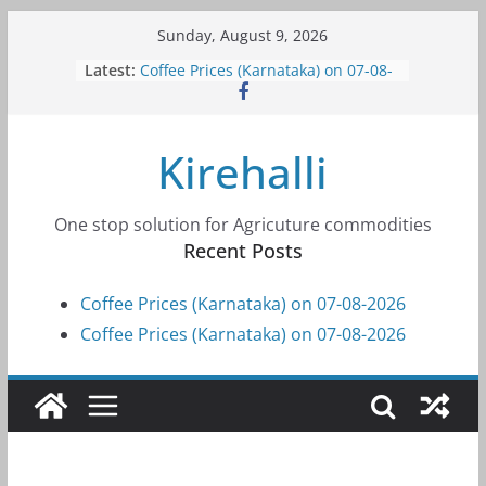
Skip
Sunday, August 9, 2026
to
Latest:
Coffee Prices (Karnataka) on 07-08-
content
2026
Coffee Prices (Karnataka) on 07-08-
2026
Kirehalli
Coffee Prices (Karnataka) on 05-08-
2026
Coffee Prices (Karnataka) on 05-08-
2026
One stop solution for Agricuture commodities
Coffee Prices (Karnataka) on 04-08-
Recent Posts
2026
Coffee Prices (Karnataka) on 07-08-2026
Coffee Prices (Karnataka) on 07-08-2026