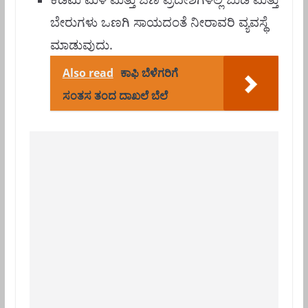
ಬೇರುಗಳು ಒಣಗಿ ಸಾಯದಂತೆ ನೀರಾವರಿ ವ್ಯವಸ್ಥೆ
ಮಾಡುವುದು.
Also read
ಕಾಫಿ ಬೆಳೆಗರಿಗೆ
ಸಂತಸ ತಂದ ದಾಖಲೆ ಬೆಲೆ