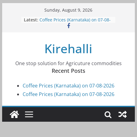
Skip
Sunday, August 9, 2026
to
Latest:
Coffee Prices (Karnataka) on 07-08-
content
2026
Coffee Prices (Karnataka) on 07-08-
2026
Kirehalli
Coffee Prices (Karnataka) on 05-08-
2026
Coffee Prices (Karnataka) on 05-08-
2026
One stop solution for Agricuture commodities
Coffee Prices (Karnataka) on 04-08-
Recent Posts
2026
Coffee Prices (Karnataka) on 07-08-2026
Coffee Prices (Karnataka) on 07-08-2026