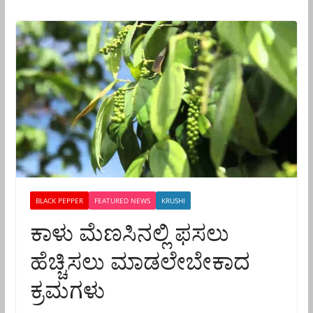
BLACK PEPPER
FEATURED NEWS
KRUSHI
ಕಾಳು ಮೆಣಸಿನಲ್ಲಿ ಫಸಲು
ಹೆಚ್ಚಿಸಲು ಮಾಡಲೇಬೇಕಾದ
ಕ್ರಮಗಳು