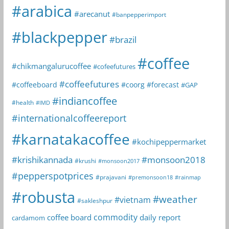
#arabica
#arecanut
#banpepperimport
#blackpepper
#brazil
#coffee
#chikmangalurucoffee
#cofeefutures
#coffeefutures
#coffeeboard
#coorg
#forecast
#GAP
#indiancoffee
#health
#IMD
#internationalcoffeereport
#karnatakacoffee
#kochipeppermarket
#krishikannada
#monsoon2018
#krushi
#monsoon2017
#pepperspotprices
#prajavani
#premonsoon18
#rainmap
#robusta
#weather
#vietnam
#sakleshpur
commodity
coffee board
daily report
cardamom