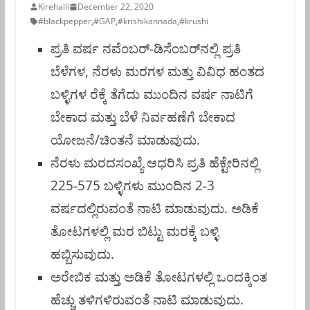
Kirehalli
December 22, 2020
#blackpepper
,
#GAP
,
#krishikannada
,
#krushi
ಪ್ರತಿ ವರ್ಷ ನವೆಂಬರ್‌-ಡಿಸೆಂಬರ್‌ನಲ್ಲಿ ಪ್ರತಿ
ಬೆಳೆಗಳ, ನೆರಳು ಮರಗಳ ಮತ್ತು ವಿವಿಧ ಹಂತದ
ಬಳ್ಳಿಗಳ ರೆಕ್ಕೆ ತೆಗೆದು ಮುಂದಿನ ವರ್ಷ ನಾಟಿಗೆ
ಬೇಕಾದ ಮತ್ತು ಬೆಳೆ ನಿರ್ವಹಣೆಗೆ ಬೇಕಾದ
ಯೋಜನೆ/ಚಿಂತನೆ ಮಾಡುವುದು.
ನೆರಳು ಮರದಸಂಖ್ಯೆ ಆಧರಿಸಿ ಪ್ರತಿ ಹೆಕ್ಟೇರಿನಲ್ಲಿ
225-575 ಬಳ್ಳಿಗಳು ಮುಂದಿನ 2-3
ವರ್ಷದಲ್ಲಿರುವಂತೆ ನಾಟಿ ಮಾಡುವುದು. ಅಡಿಕೆ
ತೋಟಗಳಲ್ಲಿ ಮರ ಬಿಟ್ಟು ಮರಕ್ಕೆ ಬಳ್ಳಿ
ಹಬ್ಬಿಸುವುದು.
ಅರೇಬಿಕ ಮತ್ತು ಅಡಿಕೆ ತೋಟಗಳಲ್ಲಿ ಒಂದಕ್ಕಿಂತ
ಹೆಚ್ಚು ತಳಿಗಳಿರುವಂತೆ ನಾಟಿ ಮಾಡುವುದು.