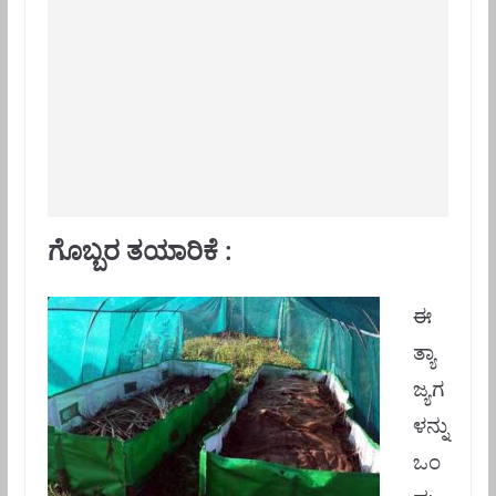
ಗೊಬ್ಬರ ತಯಾರಿಕೆ :
ಈ
ತ್ಯಾ
ಜ್ಯಗ
ಳನ್ನು
ಒಂ