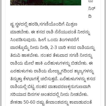
ದು
ನಿರ್
ದಿ
ಷ್ಟ ಸ್ಥಳದಲ್ಲಿ ಹರಡಿ,ಸಗಣಿಯೊಂದಿಗೆ ಮಿಶ್ರಣ
ಮಾಡಬೇಕು. ಈ ಕಸದ ರಾಶಿ ನೆನೆಯುವಂತೆ ನೀರನ್ನು
ಸಿಂಪಡಿಸುವುದು. ಹೀಗೆ ಒ೦ದು ತಿಂಗಳವರೆಗೆ
ವಾರಕ್ಕೊಮ್ಮೆ ನೀರು ನೀಡಿ, 2-3 ಬಾರಿ ಕಸದ ರಾಶಿಯನ್ನು
ತಿರುವಿ ಹಾಕಬೇಕು. ನ೦ತರ ತೆಳುವಾದ ಸಗಣಿ
ನೀರನ್ನು
ರಾಶಿಯ ಮೇಲೆ ಹಾಕಿ ಎರೆಹುಳುಗಳನ್ನು ಬಿಡಬೇಕು. ಈ
ಎರಹುಳುಗಳು ರಾಶಿಯ ಮೇಲ್ಭ್ಜಾಗದಿಂದ ತ್ಯಾಜ್ಯಗಳನ್ನು
ತಿನ್ನುತ್ತಾ ಕೆಳಭಾಗಕ್ಕೆ ಚಲಿಸುತ್ತವೆ. ಎರೆಹುಳುಗಳನ್ನು ಕಸದ
ರಾಶಿಯಲ್ಲಿ ಬಿಟ್ಟ ನಂತರ ವಾತಾವರಣಕ್ಕನುಗುಣವಾಗಿ
ಸರಿಯಾದ ದಿನಗಳ ಅಂತರದಲ್ಲಿ ನೀರು ನೀಡಬೇಕು.
ಶೇಕಡಾ 50-60 ರಷ್ಟು ತೇವಾಂಶವನ್ನು ಕಾಪಾಡುವಂತೆ