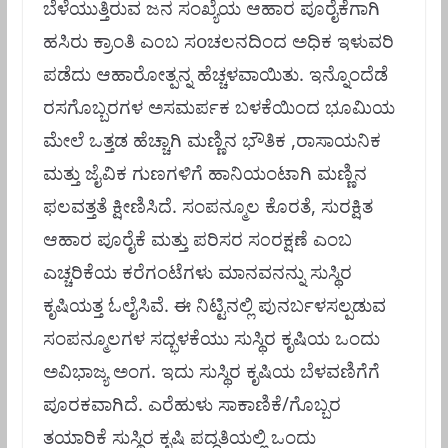
ಬೆಳೆಯುತ್ತಿರುವ ಜನ ಸಂಖ್ಯೆಯ ಆಹಾರ ಪೂರೈಕೆಗಾಗಿ
ಹಸಿರು ಕ್ರಾಂತಿ ಎ೦ಬ ಸoಚಲನದಿಂದ ಅಧಿಕ ಇಳುವರಿ
ಪಡೆದು ಆಹಾರೋತ್ಪನ್ನ ಹೆಚ್ಚಳವಾಯಿತು. ಇನ್ನೊಂದೆಡೆ
ರಸಗೊಬ್ಬರಗಳ ಅಸಮರ್ಪಕ ಬಳಕೆಯಿಂದ ಭೂಮಿಯ
ಮೇಲೆ ಒತ್ತಡ ಹೆಚ್ಚಾಗಿ ಮಣ್ಣಿನ ಭೌತಿಕ ,ರಾಸಾಯನಿಕ
ಮತ್ತು ಜೈವಿಕ ಗುಣಗಳಿಗೆ ಹಾನಿಯಂಟಾಗಿ ಮಣ್ಣಿನ
ಫಲವತ್ತತೆ ಕ್ಷೀಣಿಸಿದೆ. ಸಂಪನ್ಮೂಲ ಕೊರತೆ, ಸುರಕ್ಷಿತ
ಆಹಾರ ಪೂರೈಕೆ ಮತ್ತು ಪರಿಸರ ಸ೦ರಕ್ಷಣೆ ಎಂಬ
ಎಚ್ಚರಿಕೆಯ ಕರೆಗಂಟೆಗಳು ಮಾನವನನ್ನು ಸುಸ್ಥಿರ
ಕೃಷಿಯತ್ತ ಓಲೈಸಿವೆ. ಈ ನಿಟ್ಟಿನಲ್ಲಿ ಪುನರ್ಬಳಸಲ್ಪಡುವ
ಸಂಪನ್ಮೂಲಗಳ ಸದ್ಭಳಕೆಯು
ಸುಸ್ಥಿರ ಕೃಷಿಯ ಒಂದು
ಅವಿಭಾಜ್ಯ ಅಂಗ. ಇದು ಸುಸ್ಥಿರ ಕೃಷಿಯ ಬೆಳವಣಿಗೆಗೆ
ಪೂರಕವಾಗಿದೆ. ಎರೆಹುಳು ಸಾಕಾಣಿಕೆ/ಗೊಬ್ಬರ
ತಯಾರಿಕೆ ಸುಸ್ಥಿರ ಕೃಷಿ ಪದ್ಧತಿಯಲ್ಲಿ ಒಂದು