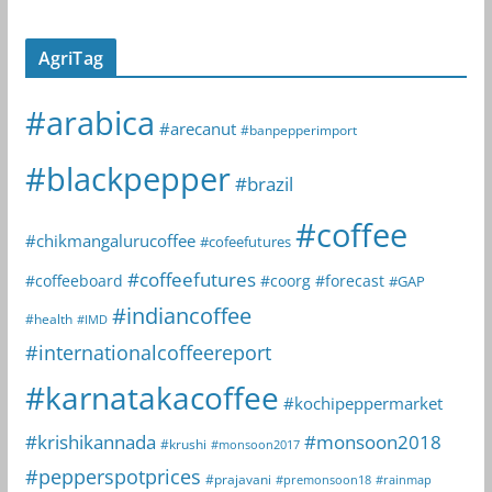
AgriTag
#arabica
#arecanut
#banpepperimport
#blackpepper
#brazil
#coffee
#chikmangalurucoffee
#cofeefutures
#coffeefutures
#coffeeboard
#coorg
#forecast
#GAP
#indiancoffee
#health
#IMD
#internationalcoffeereport
#karnatakacoffee
#kochipeppermarket
#krishikannada
#monsoon2018
#krushi
#monsoon2017
#pepperspotprices
#prajavani
#premonsoon18
#rainmap