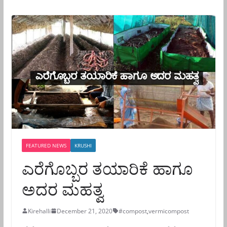
FEATURED NEWS
KRUSHI
ಎರೆಗೊಬ್ಬರ ತಯಾರಿಕೆ ಹಾಗೂ
ಅದರ ಮಹತ್ವ
Kirehalli
December 21, 2020
#compost
,
vermicompost