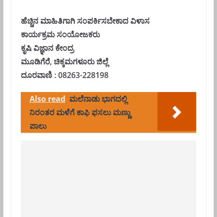
ಹೆಚ್ಚಿನ ಮಾಹಿತಿಗಾಗಿ ಸಂಪರ್ಕಿಸಬೇಕಾದ ವಿಳಾಸ
ಕಾರ್ಯಕ್ರಮ ಸಂಯೋಜಕರು
ಕೃಷಿ ವಿಜ್ಞಾನ ಕೇಂದ್ರ
ಮೂಡಿಗೆರೆ, ಚಿಕ್ಕಮಗಳೂರು ಜಿಲ್ಲೆ
ದೂರವಾಣಿ : 08263-228198
Also read
ಮಲೆನಾಡು ಭಾಗದಲ್ಲಿ
ನಿರಂತರ ಮಳೆಗೆ ಕಾಫಿ ಫಸಲು ಮಣ್ಣು
ಪಾಲು