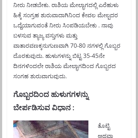
ನೀರು ನೀಡಬೇಕು. ರಾಶಿಯ ಮೇಲ್ಭಾಗದಲ್ಲಿ ಎರೆಹುಳು
ಹಿಕ್ಕೆ ಸಂಗ್ರಹ ಶುರುವಾದಾಗಿನಿಂದ ಕೇವಲ ಮೇಲ್ಪದರ
ಒದ್ದೆಯಾಗುವಂತೆ ನೀರು ಸಿಂಪಡಿಯಬೇಕು . ನಾವು
ಬಳಸುವ ತ್ಯಾಜ್ಯ ವಸ್ತುಗಳು ಮತ್ತು
ವಾತಾರವಣಕ್ಕನುಗುಣವಾಗಿ 70-80 ನಗಳಲ್ಲಿ ಗೊಬ್ಬರ
ದೊರಕುವುದು. ಹುಳುಗಳನ್ನು ಬಿಟ್ಟ 35-45ನೇ
ದಿನಗಳಿಂದಲೇ ರಾಶಿಯ ಮೇಲ್ಭಾಗದಿ೦ದ ಗೊಬ್ಬರದ
ಸಂಗಹ ಶುರುವಾಗುವುದು.
ಗೊಬ್ಬರದಿಂದ ಹುಳುಗಗಳನ್ನು
ಬೇರ್ಪಡಿಸುವ ವಿಧಾನ :
ತೊಟ್ಟಿ
ಅಥವಾ