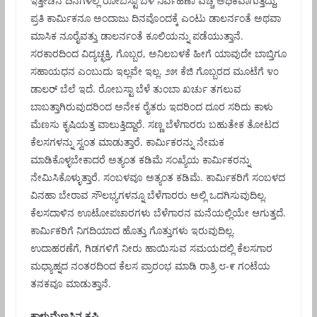
ಇತ್ತೀಚಿನ ದಿನಗಳಲ್ಲಿ ರೋಬಸ್ಟಾ ಬೆಳೆ ನಿರ್ವಹಣಾ ವೆಚ್ಚ ಅಧಿಕವಾಗುತ್ತಿದ್ದು,
ಪ್ರತಿ ಕಾರ್ಮಿಕನೂ ಅಂದಾಜು ದಿನವೊಂದಕ್ಕೆ ಎಂಟು ಡಾಲರ್ನಂತೆ ಅಥವಾ
ಮಾಸಿಕ ನೂರೈವತ್ತು ಡಾಲರ್ನಂತೆ ಕೂಲಿಯನ್ನು ಪಡೆಯುತ್ತಾನೆ.
ಸರಕಾರದಿಂದ ವಿದ್ಯಚ್ಛಕ್ತಿ, ಗೊಬ್ಬರ, ಅನಿಲಬಳಕೆ ಹೀಗೆ ಯಾವುದೇ ಬಾಬ್ತಿಗೂ
ಸಹಾಯಧನ ಎಂಬುದು ಇಲ್ಲವೇ ಇಲ್ಲ. ೨೫ ಕೆಜಿ ಗೊಬ್ಬರದ ಮೂಟೆಗೆ ೪೦
ಡಾಲರ್ ಬೆಲೆ ಇದೆ. ರೋಬಸ್ಟಾ ಬೆಳೆ ತುಂಬಾ ಖರ್ಚು ತಗಲುವ
ಬಾಬತ್ತಾಗಿರುವುದರಿಂದ ಅನೇಕ ರೈತರು ಇದರಿಂದ ದೂರ ಸರಿದು ಕಾಳು
ಮೆಣಸು ಕೃಷಿಯತ್ತ ವಾಲುತ್ತಿದ್ದಾರೆ. ಸಣ್ಣ ಬೆಳೆಗಾರರು ಬಹುತೇಕ ತೋಟದ
ಕೆಲಸಗಳನ್ನು ಸ್ವಂತ ಮಾಡುತ್ತಾರೆ. ಕಾರ್ಮಿಕರನ್ನು ನೇಮಕ
ಮಾಡಿಕೊಳ್ಳಬೇಕಾದರೆ ಅತ್ಯಂತ ಕಡಿಮೆ ಸಂಖ್ಯೆಯ ಕಾರ್ಮಿಕರನ್ನು
ನೇಮಿಸಿಕೊಳ್ಳುತ್ತಾರೆ. ಸಂಬಳವೂ ಅತ್ಯಂತ ಕಡಿಮೆ. ಕಾರ್ಮಿಕರಿಗೆ ಸಂಬಳದ
ವಿನಹಾ ಬೇರಾವ ಸೌಲಭ್ಯಗಳನ್ನೂ ಬೆಳೆಗಾರರು ಅಲ್ಲಿ ಒದಗಿಸುವುದಿಲ್ಲ.
ಕೆಲಸದಾಳಿನ ಊಟೋಪಚಾರಗಳು ಬೆಳೆಗಾರನ ಮನೆಯಲ್ಲಿಯೇ ಆಗುತ್ತದೆ.
ಕಾರ್ಮಿಕರಿಗೆ ನಿಗದಿಯಾದ ಹೊತ್ತು ಗೊತ್ತುಗಳು ಇರುವುದಿಲ್ಲ.
ಉದಾಹರಣೆಗೆ, ಗಿಡಗಳಿಗೆ ನೀರು ಹಾಯಿಸುವ ಸಮಯದಲ್ಲಿ ಕೆಲಸಗಾರ
ಮಧ್ಯಾಹ್ನದ ನಂತರದಿಂದ ಕೆಲಸ ಪ್ರಾರಂಭ ಮಾಡಿ ರಾತ್ರಿ ೮-೯ ಗಂಟೆಯ
ತನಕವೂ ಮಾಡುತ್ತಾನೆ.
ಕಾಳುಮೆಣಸಿನ ಕೃಷಿ