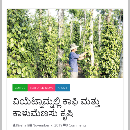
COFFEE
FEATURED NEWS
KRUSHI
ವಿಯೆಟ್ನಾಮ್ನಲ್ಲಿ ಕಾಫಿ ಮತ್ತು
ಕಾಳುಮೆಣಸು ಕೃಷಿ
Kirehalli
November 7, 2019
0 Comments