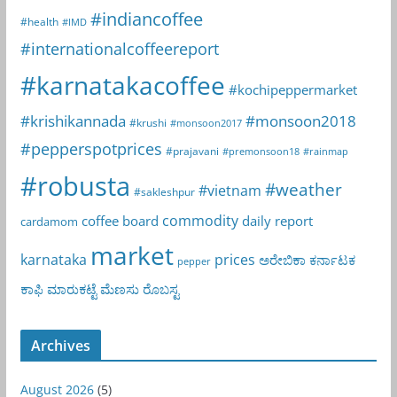
#indiancoffee
#health
#IMD
#internationalcoffeereport
#karnatakacoffee
#kochipeppermarket
#krishikannada
#monsoon2018
#krushi
#monsoon2017
#pepperspotprices
#prajavani
#premonsoon18
#rainmap
#robusta
#weather
#vietnam
#sakleshpur
commodity
coffee board
daily report
cardamom
market
karnataka
prices
ಅರೇಬಿಕಾ
ಕರ್ನಾಟಕ
pepper
ಕಾಫಿ
ಮಾರುಕಟ್ಟೆ
ಮೆಣಸು
ರೊಬಸ್ಟ
Archives
August 2026
(5)