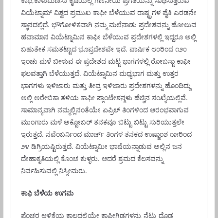
ಕಾಫಿ,ಕಾಳುಮೆಣಸು ಕೃಷಿಯಲ್ಲಿ ಗಣನೀಯ ಪ್ರಗತಿಯನ್ನು ಸಾಧಿಸುತ್ತಿರುವ
ವಿಯೆಟ್ನಾಮ್ ವಿಶ್ವದ ಪ್ರಮುಖ ಕಾಫೀ ಬೆಳೆಯುವ ರಾಷ್ಟ್ರಗಳ ಪೈಕಿ ಎರಡನೇ
ಸ್ಥಾನದಲ್ಲಿದೆ. ಭೌಗೋಳಿಕವಾಗಿ ನಮ್ಮ ಮಲೆನಾಡು ಪ್ರದೇಶವನ್ನು ಹೋಲುವ
ಹವಾಮಾನ ವಿಯೆಟ್ನಾಮಿನ ಕಾಫೀ ಬೆಳೆಯುವ ಪ್ರದೇಶಗಳಲ್ಲಿ ಇದ್ದರೂ ಅಲ್ಲಿ
ಬಹುತೇಕ ಸಮತಟ್ಟಾದ ಭೂಪ್ರದೇಶವೇ ಇದೆ. ವಾರ್ಷಿಕ ೮೦ರಿಂದ ೧೨೦
ಇಂಚು ಮಳೆ ಬೀಳುವ ಈ ಪ್ರದೇಶದ ಮಟ್ಟ ಭಾಗಗಳಲ್ಲಿ ರೋಬಸ್ಟಾ ಕಾಫೀ
ಫಲವತ್ತಾಗಿ ಬೆಳೆಯುತ್ತದೆ. ವಿಯೆಟ್ನಾಮಿನ ಮಧ್ಯಭಾಗ ಮತ್ತು ಉತ್ತರ
ಭಾಗಗಳು ಇಳಿಜಾರು ಮತ್ತು ತೀವ್ರ ಇಳಿಜಾರು ಪ್ರದೇಶಗಳನ್ನು ಹೊಂದಿದ್ದು
ಅಲ್ಲಿ ಅರೇಬಿಕಾ ತಳಿಯ ಕಾಫೀ ಪ್ಲಾಂಟೇಶನ್ಗಳು ಹೆಚ್ಚಿನ ಸಂಖ್ಯೆಯಲ್ಲಿವೆ.
ಸಾಮಾನ್ಯವಾಗಿ ನಮ್ಮಲ್ಲಿನಂತೆಯೇ ಏಪ್ರಿಲ್ ತಿಂಗಳಿಂದ ಆರಂಭವಾಗುವ
ಮುಂಗಾರು ಮಳೆ ಅಕ್ಟೋಬರ್ ತನಕವೂ ಬಿಟ್ಟು ಬಿಟ್ಟು ಸುರಿಯುತ್ತಲೇ
ಇರುತ್ತದೆ. ನವೆಂಬರ್ನಿಂದ ಮಾರ್ಚ್ ತಿಂಗಳ ತನಕದ ಉಷ್ಣಾಂಶ ೧೫ರಿಂದ
೨೪ ಡಿಗ್ರಿಯಷ್ಟಿರುತ್ತದೆ. ವಿಯೆಟ್ನಾಮೀ ಭಾಷೆಯನ್ನಾಡುವ ಅಲ್ಲಿನ ಜನ
ದೇಹಾಕೃತಿಯಲ್ಲಿ ಕೊಂಚ ಕುಳ್ಳರು. ಆದರೆ ಶ್ರಮದ ಕೆಲಸವನ್ನು
ನಿರ್ವಹಿಸುವಲ್ಲಿ ನಿಸ್ಸೀಮರು.
ಕಾಫಿ ಬೆಳೆಯ ಉಗಮ
ಫ್ರೆಂಚರ ಆಳ್ವಿಕೆಯ ಕಾಲದಲ್ಲಿಯೇ ಕಾಫೀಗಿಡಗಳನ್ನು ನೆಟ್ಟು ದೊಡ್ಡ