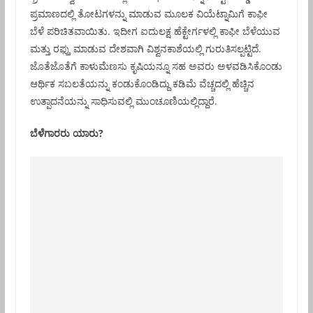
ಪ್ರಮಾಣದಲ್ಲಿ ತೋಟಗಳನ್ನು ಮಾಡುವ ಮೂಲಕ ವಿಯೆಟ್ನಾಮಿಗೆ ಕಾಫೀ
ಬೆಳೆ ಪರಿಚಿತವಾಯಿತು. ಇದೀಗ ಐದುಲಕ್ಷ ಹೆಕ್ಟೇರ್ಗಳಲ್ಲಿ ಕಾಫೀ ಬೆಳೆಯುವ
ಮತ್ತು ರಫ್ತು ಮಾಡುವ ದೇಶವಾಗಿ ವಿಶ್ವನಕಾಶೆಯಲ್ಲಿ ಗುರುತಿಸಲ್ಪಟ್ಟಿದೆ.
ಜೊತೆಜೊತೆಗೆ ಕಾಳುಮೆಣಸು ಕೃಷಿಯನ್ನೂ ಸಹ ಅವರು ಅಳವಡಿಸಿಕೊಂಡು
ಆರ್ಥಿಕ ಸಬಲತೆಯನ್ನು ಕಂಡುಕೊಂಡಿದ್ದು ಕಡಿಮೆ ವೆಚ್ಚದಲ್ಲಿ ಹೆಚ್ಚಿನ
ಉತ್ಪಾದನೆಯನ್ನು ಸಾಧಿಸುವಲ್ಲಿ ಮುಂಚೂಣಿಯಲ್ಲಿದ್ದಾರೆ.
ಬೆಳೆಗಾರರು ಯಾರು?