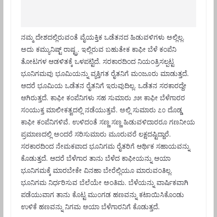
ನಮ್ಮ ದೇಶದಲ್ಲಿರುವಂತೆ ವೈಯಕ್ತಿಕ ಒಡೆತನದ ಹಿಡುವಳಿಗಳು ಅಲ್ಲಿಲ್ಲ.
ಅದು ಕಮ್ಯುನಿಷ್ಟ್ ರಾಷ್ಟ್ರ. ಇಲ್ಲಿರುವ ಬಹುತೇಕ ಕಾಫೀ ಬೆಳೆ ಕಂಪೆನಿ
ತೋಟಗಳ ಆಡಳಿತಕ್ಕೆ ಒಳಪಟ್ಟಿದೆ. ಸರಕಾರದಿಂದ ನಿಯಂತ್ರಿಸಲ್ಪಟ್ಟ
ಭೂನಿಗಮವು ಭೂಮಿಯನ್ನು ವ್ಯಕ್ತಿಗತ ರೈತನಿಗೆ ಮಂಜೂರು ಮಾಡುತ್ತದೆ.
ಆದರೆ ಭೂಮಿಯ ಒಡೆತನ ರೈತನಿಗೆ ಇರುವುದಿಲ್ಲ. ಒಡೆತನ ಸರಕಾರದ್ದೇ
ಆಗಿರುತ್ತದೆ. ಕಾಫೀ ಕಂಪೆನಿಗಳು ಸಹ ಸುಮಾರು ೨೫ ಕಾಫೀ ಬೆಳೆಗಾರರ
ಸಂಯುಕ್ತ ಮಾಲೀಕತ್ವದಲ್ಲಿ ನಡೆಯುತ್ತವೆ. ಅಲ್ಲಿ ಸುಮಾರು ೭೦ ದೊಡ್ಡ
ಕಾಫೀ ಕಂಪೆನಿಗಳಿವೆ. ಉಳಿದಂತೆ ಸಣ್ಣ ಸಣ್ಣ ಹಿಡುವಳಿದಾರರೂ ಗಣನೀಯ
ಪ್ರಮಾಣದಲ್ಲಿ ಅಂದರೆ ಸರಿಸುಮಾರು ಮೂರುವರೆ ಲಕ್ಷದಷ್ಟಿದ್ದಾರೆ.
ಸರಕಾರದಿಂದ ನೇಮಕವಾದ ಭೂನಿಗಮ ರೈತರಿಗೆ ಆರ್ಥಿಕ ಸಹಾಯವನ್ನು
ಕೊಡುತ್ತದೆ. ಆದರೆ ಬೆಳೆಗಾರ ತಾನು ಬೆಳೆದ ಕಾಫೀಯನ್ನು ಆಯಾ
ಭೂನಿಗಮಕ್ಕೆ ಮಾರಬೇಕೇ ವಿನಹಾ ಬೇರೆಲ್ಲಿಯೂ ಮಾರುವಂತಿಲ್ಲ.
ಭೂನಿಗಮ ನಿರ್ಧರಿಸುವ ಬೆಲೆಯೇ ಅಂತಿಮ. ಬೆಳೆಯನ್ನು ವಾರ್ಷಿಕವಾಗಿ
ಪಡೆಯುವಾಗ ತಾನು ಕೊಟ್ಟ ಮುಂಗಡ ಹಣವನ್ನು ಕಟಾಯಿಸಿಕೊಂಡು
ಉಳಿಕೆ ಹಣವನ್ನು ನಿಗಮ ಆಯಾ ಬೆಳೆಗಾರನಿಗೆ ಕೊಡುತ್ತದೆ.