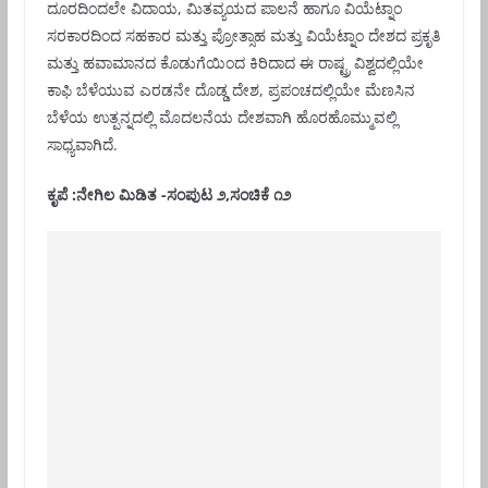
ದೂರದಿಂದಲೇ ವಿದಾಯ, ಮಿತವ್ಯಯದ ಪಾಲನೆ ಹಾಗೂ ವಿಯೆಟ್ನಾಂ
ಸರಕಾರದಿಂದ ಸಹಕಾರ ಮತ್ತು ಪ್ರೋತ್ಸಾಹ ಮತ್ತು ವಿಯೆಟ್ನಾಂ ದೇಶದ ಪ್ರಕೃತಿ
ಮತ್ತು ಹವಾಮಾನದ ಕೊಡುಗೆಯಿಂದ ಕಿರಿದಾದ ಈ ರಾಷ್ಟ್ರ ವಿಶ್ವದಲ್ಲಿಯೇ
ಕಾಫಿ ಬೆಳೆಯುವ ಎರಡನೇ ದೊಡ್ಡ ದೇಶ, ಪ್ರಪಂಚದಲ್ಲಿಯೇ ಮೆಣಸಿನ
ಬೆಳೆಯ ಉತ್ಪನ್ನದಲ್ಲಿ ಮೊದಲನೆಯ ದೇಶವಾಗಿ ಹೊರಹೊಮ್ಮುವಲ್ಲಿ
ಸಾಧ್ಯವಾಗಿದೆ.
ಕೃಪೆ :ನೇಗಿಲ ಮಿಡಿತ -ಸಂಪುಟ ೨,ಸಂಚಿಕೆ ೧೨