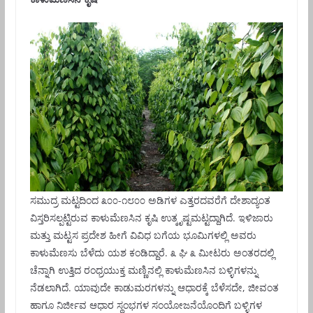
ಸಮುದ್ರ ಮಟ್ಟದಿಂದ ೩೦೦-೧೮೦೦ ಅಡಿಗಳ ಎತ್ತರದವರೆಗೆ ದೇಶಾದ್ಯಂತ
ವಿಸ್ತರಿಸಲ್ಪಟ್ಟಿರುವ ಕಾಳುಮೆಣಸಿನ ಕೃಷಿ ಉತ್ಕೃಷ್ಟಮಟ್ಟದ್ದಾಗಿದೆ. ಇಳಿಜಾರು
ಮತ್ತು ಮಟ್ಟಸ ಪ್ರದೇಶ ಹೀಗೆ ವಿವಿಧ ಬಗೆಯ ಭೂಮಿಗಳಲ್ಲಿ ಅವರು
ಕಾಳುಮೆಣಸು ಬೆಳೆದು ಯಶ ಕಂಡಿದ್ದಾರೆ. ೩ ಘಿ ೩ ಮೀಟರು ಅಂತರದಲ್ಲಿ
ಚೆನ್ನಾಗಿ ಉತ್ತಿದ ರಂಧ್ರಯುಕ್ತ ಮಣ್ಣಿನಲ್ಲಿ ಕಾಳುಮೆಣಸಿನ ಬಳ್ಳಿಗಳನ್ನು
ನೆಡಲಾಗಿದೆ. ಯಾವುದೇ ಕಾಡುಮರಗಳನ್ನು ಆಧಾರಕ್ಕೆ ಬೆಳೆಸದೇ, ಜೀವಂತ
ಹಾಗೂ ನಿರ್ಜೀವ ಆಧಾರ ಸ್ಥಂಭಗಳ ಸಂಯೋಜನೆಯೊಂದಿಗೆ ಬಳ್ಳಿಗಳ