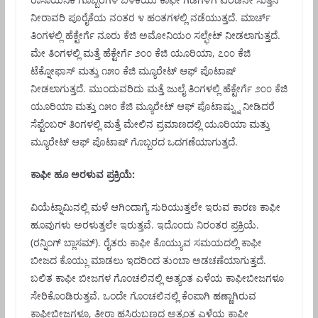
ನೀರಾವರಿ ಪೂರೈಕೆಯ ನಂತರ ೪ ಹಂತಗಳಲ್ಲಿ ನಡೆಯುತ್ತದೆ. ಮಾರ್ಚ್
ತಿಂಗಳಲ್ಲಿ ಹೆಕ್ಟೇರ್ಗೆ ನೂರು ಕೆಜಿ ಅಮೋನಿಯಂ ಸಲ್ಫೇಟ್ ನೀಡಲಾಗುತ್ತದೆ.
ಮೇ ತಿಂಗಳಲ್ಲಿ ಮತ್ತೆ ಹೆಕ್ಟೇರ್ಗೆ ೨೦೦ ಕೆಜಿ ಯೂರಿಯಾ, ೭೦೦ ಕೆಜಿ
ಟೆಕ್ನೋಫಾಸ್ ಮತ್ತು ೧೫೦ ಕೆಜಿ ಮ್ಯೂರೇಟ್ ಆಫ್ ಪೊಟಾಷ್
ನೀಡಲಾಗುತ್ತದೆ. ಮುಂದುವರಿದು ಮತ್ತೆ ಜುಲೈ ತಿಂಗಳಲ್ಲಿ ಹೆಕ್ಟೇರ್ಗೆ ೨೦೦ ಕೆಜಿ
ಯೂರಿಯಾ ಮತ್ತು ೧೫೦ ಕೆಜಿ ಮ್ಯೂರೇಟ್ ಆಫ್ ಪೊಟಾಷ್ನ್ನು ನೀಡಿದರೆ
ಸೆಪ್ಟೆಂಬರ್ ತಿಂಗಳಲ್ಲಿ ಮತ್ತೆ ಮೇಲಿನ ಪ್ರಮಾಣದಲ್ಲಿ ಯೂರಿಯಾ ಮತ್ತು
ಮ್ಯೂರೇಟ್ ಆಫ್ ಪೊಟಾಷ್ ಗೊಬ್ಬರದ ಒದಗಣೆಯಾಗುತ್ತದೆ.
ಕಾಫೀ ಹೂ ಅರಳುವ ಪ್ರಕ್ರಿಯೆ:
ವಿಯೆಟ್ನಾಮಿನಲ್ಲಿ ಮಳೆ ಆಗಿಂದಾಗ್ಯೆ ಸುರಿಯುತ್ತಲೇ ಇರುವ ಕಾರಣ ಕಾಫೀ
ಹೂವುಗಳು ಅರಳುತ್ತಲೇ ಇರುತ್ತವೆ. ಇದೊಂದು ನಿರಂತರ ಪ್ರಕ್ರಿಯೆ.
(ರನ್ನಿಂಗ್ ಬ್ಲಾಸಮ್). ರೈತರು ಕಾಫೀ ಕೊಯ್ಯುವ ಸಮಯದಲ್ಲಿ ಕಾಫೀ
ಬೀಜದ ಕೊಯ್ಲು ಮಾಡಲು ಇದರಿಂದ ತುಂಬಾ ಅಡಚಣೆಯಾಗುತ್ತದೆ.
ಬಲಿತ ಕಾಫೀ ಬೀಜಗಳ ಗೊಂಚಲಿನಲ್ಲಿ ಅತ್ಯಂತ ಎಳೆಯ ಕಾಫೀಬೀಜಗಳೂ
ಸೇರಿಕೊಂಡಿರುತ್ತವೆ. ಒಂದೇ ಗೊಂಚಲಿನಲ್ಲಿ ಕೆಂಪಾಗಿ ಹಣ್ಣಾಗಿರುವ
ಕಾಫೀಬೀಜಗಳೂ, ತೀರಾ ಹಸಿರುಬಣ್ಣದ ಅತ್ಯಂತ ಎಳೆಯ ಕಾಫೀ