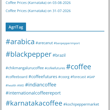
Coffee Prices (Karnataka) on 03-08-2026
Coffee Prices (Karnataka) on 31-07-2026
AgriTag
#arabica
#arecanut
#banpepperimport
#blackpepper
#brazil
#coffee
#chikmangalurucoffee
#cofeefutures
#coffeefutures
#coffeeboard
#coorg
#forecast
#GAP
#indiancoffee
#health
#IMD
#internationalcoffeereport
#karnatakacoffee
#kochipeppermarket