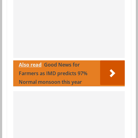
Also read
Good News for
Farmers as IMD predicts 97%
Normal monsoon this year