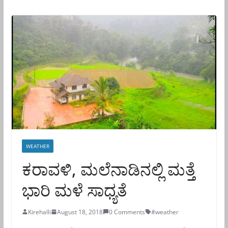
WEATHER
ಕರಾವಳಿ, ಮಲೆನಾಡಿನಲ್ಲಿ ಮತ್ತೆ
ಭಾರಿ ಮಳೆ ಸಾಧ್ಯತೆ
Kirehalli
August 18, 2018
0 Comments
#weather