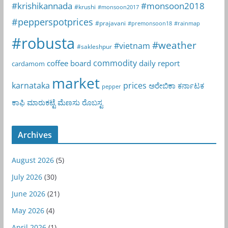
#krishikannada
#monsoon2018
#krushi
#monsoon2017
#pepperspotprices
#prajavani
#premonsoon18
#rainmap
#robusta
#weather
#vietnam
#sakleshpur
commodity
coffee board
daily report
cardamom
market
karnataka
prices
ಅರೇಬಿಕಾ
ಕರ್ನಾಟಕ
pepper
ಕಾಫಿ
ಮಾರುಕಟ್ಟೆ
ಮೆಣಸು
ರೊಬಸ್ಟ
Archives
August 2026
(5)
July 2026
(30)
June 2026
(21)
May 2026
(4)
April 2026
(1)