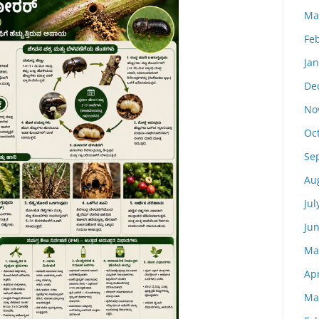
Ma
Fe
Ja
De
No
Oc
Se
Au
Jul
Ju
Ma
Apr
Ma