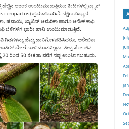
್ಲಿ ಹೆಚ್ಚಿನ ಆತಂಕ ಉಂಟುಮಾಡುತ್ತಿರುವ ಕೀಟಗಳಲ್ಲಿ ಬ್ಲ್ಯಾಕ್
us compactus) ಪ್ರಮುಖವಾಗಿದೆ. ದಕ್ಷಿಣ ಏಷ್ಯಾದ
A
ಾ, ಹವಾಯಿ, ಲ್ಯಾಟಿನ್ ಅಮೆರಿಕಾ ಹಾಗೂ ಅನೇಕ ಕಾಫಿ
Au
ಕಾಫಿ ಬೆಳೆಗಳಿಗೆ ಭಾರೀ ಹಾನಿ ಉಂಟುಮಾಡುತ್ತಿದೆ.
Jul
ಫಿ ಗಿಡಗಳನ್ನು ಹೆಚ್ಚು ಹಾನಿಗೊಳಪಡಿಸಿದರೂ, ಅರೇಬಿಕಾ
ಸ್ಯ ಜಾತಿಗಳ ಮೇಲೆ ದಾಳಿ ಮಾಡಬಲ್ಲದು. ತೀವ್ರ ಸೋಂಕಿನ
Ju
್ಲಿ 20 ರಿಂದ 50 ಶೇಕಡಾ ವರೆಗೆ ನಷ್ಟ ಉಂಟಾಗಬಹುದು.
Ma
Apr
Fe
Ja
De
No
Oc
Se