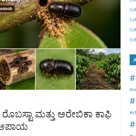
Cof
Cof
Cof
Cof
A
#
#ba
#
 : ರೊಬಸ್ಟಾ ಮತ್ತು ಅರೇಬಿಕಾ ಕಾಫಿ
#c
#
 ಅಪಾಯ