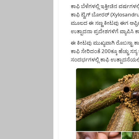
ಕಾಫಿ ಬೆಳೆಗಳಲ್ಲಿ ಇತ್ತೀಚಿನ ವರ್ಷಗಳಲ
ಕಾಫಿ ಟ್ವಿಗ್ ಬೋರರ್ (Xylosandr
ಮೂಲದ ಈ ಸಣ್ಣ ಕೀಟವು ಈಗ ಆಫ್ರಿಕ
ಉತ್ಪಾದನಾ ಪ್ರದೇಶಗಳಿಗೆ ವ್ಯಾಪಿಸಿ 
ಈ ಕೀಟವು ಮುಖ್ಯವಾಗಿ ರೊಬಸ್ಟಾ ಕಾ
ಕಾಫಿ ಸೇರಿದಂತೆ 200ಕ್ಕೂ ಹೆಚ್ಚು ಸ
ಸಂದರ್ಭಗಳಲ್ಲಿ ಕಾಫಿ ಉತ್ಪಾದನೆಯಲ