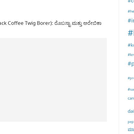
#c
#he
#i
Black Coffee Twig Borer): ರೊಬಸ್ಟಾ ಮತ್ತು ಅರೇಬಿಕಾ
#
#k
#kr
#p
#pr
#sa
ca
dai
pep
ಮಾರ