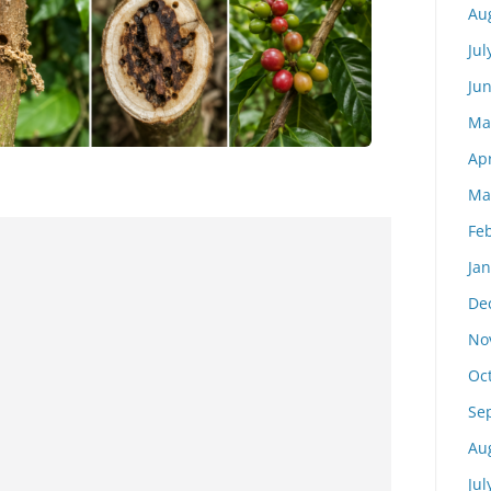
Au
Jul
Ju
Ma
Apr
Ma
Fe
Ja
De
No
Oc
Se
Au
Jul