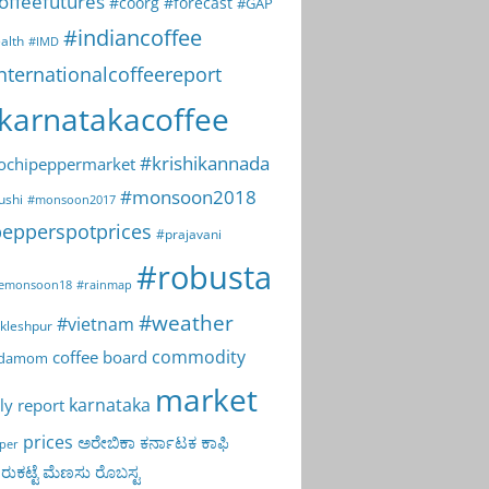
offeefutures
#coorg
#forecast
#GAP
#indiancoffee
alth
#IMD
nternationalcoffeereport
karnatakacoffee
#krishikannada
ochipeppermarket
#monsoon2018
ushi
#monsoon2017
epperspotprices
#prajavani
#robusta
emonsoon18
#rainmap
#weather
#vietnam
kleshpur
commodity
coffee board
rdamom
market
karnataka
ly report
prices
ಅರೇಬಿಕಾ
ಕರ್ನಾಟಕ
ಕಾಫಿ
per
ುಕಟ್ಟೆ
ಮೆಣಸು
ರೊಬಸ್ಟ