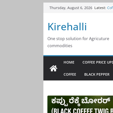
Skip
Latest:
Cof
Thursday, August 6, 2026
to
20
Cof
content
Kirehalli
20
Cof
20
Cof
One stop solution for Agricuture
20
commodities
Cof
20
HOME
COFFEE PRICE UP
COFFEE
BLACK PEPPER