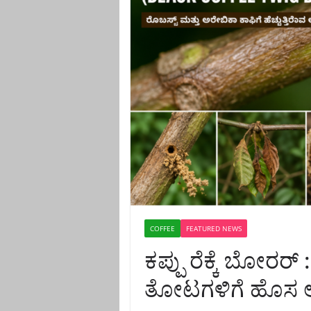
COFFEE
FEATURED NEWS
ಕಪ್ಪು ರೆಕ್ಕೆ ಬೋರರ್
ತೋಟಗಳಿಗೆ ಹೊಸ