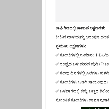
ಕಾಫಿ ಗಿಡದಲ್ಲಿ ಕಾಣುವ ಲಕ್ಷಣಗಳು
ಕೀಟದ ದಾಳಿಯನ್ನು ಆರಂಭಿಕ ಹಂತದಲ
ಪ್ರಮುಖ ಲಕ್ಷಣಗಳು:
✅ ಕೊಂಬೆಗಳಲ್ಲಿ ಸುಮಾರು 1 ಮಿ.ಮೀ 
✅ ರಂಧ್ರದ ಬಳಿ ಮರದ ಪುಡಿ (Fra
✅ ಕೆಲವು ದಿನಗಳಲ್ಲಿ ಎಲೆಗಳು ಹ
✅ ಕೊಂಬೆಗಳು ಒಣಗಿ ಸಾಯುವುದು 
✅ ಒಳಭಾಗದಲ್ಲಿ ಕಪ್ಪು ಬಣ್ಣದ ಶಿಲೀಂ
ಸೋಂಕಿತ ಕೊಂಬೆಗಳು ಸಾಮಾನ್ಯವಾಗಿ