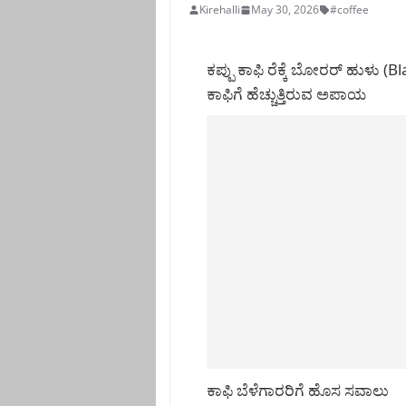
Kirehalli
May 30, 2026
#coffee
ಕಪ್ಪು ಕಾಫಿ ರೆಕ್ಕೆ ಬೋರರ್ ಹುಳು (
ಕಾಫಿಗೆ ಹೆಚ್ಚುತ್ತಿರುವ ಅಪಾಯ
ಕಾಫಿ ಬೆಳೆಗಾರರಿಗೆ ಹೊಸ ಸವಾಲು