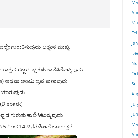
Ma
Apr
Ma
Fe
Ja
್ಲೇ ಗುರುತಿಸುವುದು ಅತ್ಯಂತ ಮುಖ್ಯ.
De
No
ಗಾತ್ರದ ಸಣ್ಣ ರಂಧ್ರಗಳು ಕಾಣಿಸಿಕೊಳ್ಳುವುದು
Oc
ss) ಅಥವಾ ಅಂಟು ದ್ರವ ಕಾಣುವುದು
Se
ಳದಿಯಾಗುವುದು
Au
(Dieback)
Jul
Ju
ಧ್ರದ ಗುರುತು ಕಾಣಿಸಿಕೊಳ್ಳುವುದು
Ma
 5 ರಿಂದ 14 ದಿನಗಳೊಳಗೆ ಒಣಗುತ್ತವೆ.
Apr