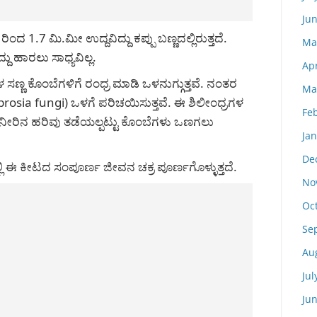
Ju
ಂದ 1.7 ಮಿ.ಮೀ ಉದ್ದವಿದ್ದು ಕಪ್ಪು ಬಣ್ಣದಲ್ಲಿರುತ್ತದೆ.
Ma
ದು ಹಾರಲು ಸಾಧ್ಯವಿಲ್ಲ.
Apr
ಳ ಸಣ್ಣ ಕೊಂಬೆಗಳಿಗೆ ರಂಧ್ರ ಮಾಡಿ ಒಳನುಗ್ಗುತ್ತವೆ. ನಂತರ
Ma
brosia fungi) ಒಳಗೆ ಪರಿಚಯಿಸುತ್ತವೆ. ಈ ಶಿಲೀಂಧ್ರಗಳ
Fe
ೀರಿನ ಹರಿವು ತಡೆಯಲ್ಪಟ್ಟು ಕೊಂಬೆಗಳು ಒಣಗಲು
Ja
De
ಲಿ ಈ ಕೀಟದ ಸಂಪೂರ್ಣ ಜೀವನ ಚಕ್ರ ಪೂರ್ಣಗೊಳ್ಳುತ್ತದೆ.
No
Oc
Se
Au
Jul
Ju