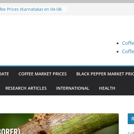
fee Prices (Karnataka) on 05-08-
26
fee Prices (Karnataka) on 04-08-
26
fee Prices (Karnataka) on 03-08-
26
Coffe
fee Prices (Karnataka) on 31-07-
26
Coffe
fee Prices (Karnataka) on 30-07-
26
DATE
COFFEE MARKET PRICES
BLACK PEPPER MARKET PRI
RESEARCH ARTICLES
INTERNATIONAL
HEALTH
R
Cof