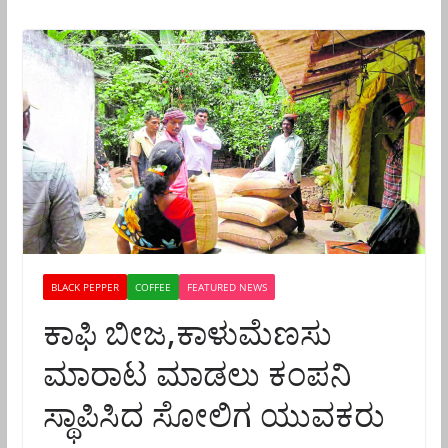
BLACK PEPPER
COFFEE
FEATURED NEWS
ಕಾಫಿ ಬೀಜ,ಕಾಳುಮೆಣಸು
ಮಾರಾಟ ಮಾಡಲು ಕಂಪನಿ
ಸ್ಥಾಪಿಸಿದ ಸೋಲಿಗ ಯುವಕರು