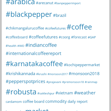
#arabica
#arecanut
#banpepperimport
#blackpepper
#brazil
#coffee
#chikmangalurucoffee
#cofeefutures
#coffeefutures
#coffeeboard
#coorg
#forecast
#GAP
#indiancoffee
#health
#IMD
#internationalcoffeereport
#karnatakacoffee
#kochipeppermarket
#krishikannada
#monsoon2018
#krushi
#monsoon2017
#pepperspotprices
#prajavani
#premonsoon18
#rainmap
#robusta
#weather
#vietnam
#sakleshpur
commodity
coffee board
daily report
cardamom
market