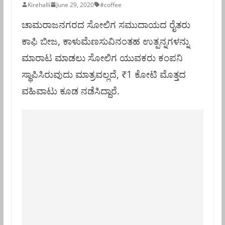
Kirehalli
June 29, 2020
#coffee
ಚಾಮರಾಜನಗರದ ಸೋಲಿಗ ಸಮುದಾಯದ ರೈತರು
ಕಾಫಿ ಬೀಜ, ಕಾಳುಮೆಣಸುವಿನಂತಹ ಉತ್ಪನ್ನಗಳನ್ನು
ಮಾರಾಟ ಮಾಡಲು ಸೋಲಿಗ ಯುವಕರು ಕಂಪನಿ
ಸ್ಥಾಪಿಸಿರುವುದು ಮಾತ್ರವಲ್ಲದೆ, ₹1 ಕೋಟಿ ಮೊತ್ತದ
ವಹಿವಾಟು ಕೂಡ ನಡೆಸಿದ್ದಾರೆ.