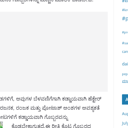
#k
#kr
#p
#pr
#sa
ca
dai
pep
ಮಾರ
ಿಡಗಳಿಗೆ, ಅವುಗಳ ಬೆಳವಣಿಗೆಗಾಗಿ ಕಡ್ಡಾಯವಾಗಿ ಹೆಕ್ಟೇರ್‌
A
ು ಸಾರಜನಕ, ರಂಜಕ ಮತ್ತು ಪೋಟಾಶ್‌ ಅಂಶಗಳ ಅವಶ್ಯಕತೆ
Au
ಿ ತೋಟಗಳಿಗೆ ಕಡ್ಡಾಯವಾ
ಗಿ ಗೊಬ್ಬರವನ್ನು
Jul
ಕೊಡಬೇಕಾಗುತ್ತದೆ.ಈ ರೀತಿ ಕೊಟ್ಟ ಗೊಬ್ಬರದ