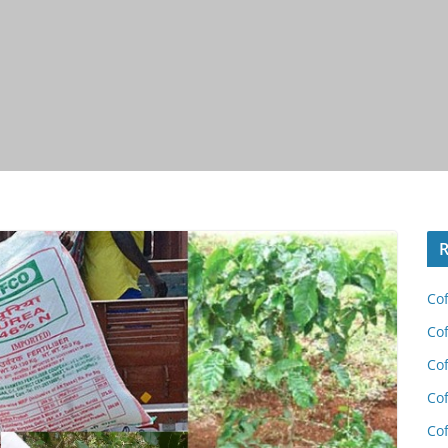
R
Cof
Cof
Cof
Cof
Cof