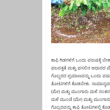
ಕಾಫಿ ಗಿಡಗಳಿಗೆ ಒಂದು ವರುಷಕ್ಕೆ ಬೇಕ
ಫಲವತ್ತತೆ ಮತ್ತು ಫಸಲಿನ ಆಧಾರದ ಮೇ
ಗೊಬ್ಬರದ ಪ್ರಮಾಣವನ್ನು ಒಂದು ವರ್
ತೋಟಗಳಿಗೆ ಕೊಡಬೇಕು. ಸಾಮಾನ್ಯವಾ
(ಮೇ) ಮತ್ತು ಮುಂಗಾರು ಮಳೆ ನಂತರದ
ಮಳೆ ಮುಂಚೆ (ಮೇ) ಮತ್ತು ಮುಂಗಾರು
ಗೊಬ್ಬರವನ್ನು ಕಾಫಿ ತೋಟಗಳಲ್ಲಿ 