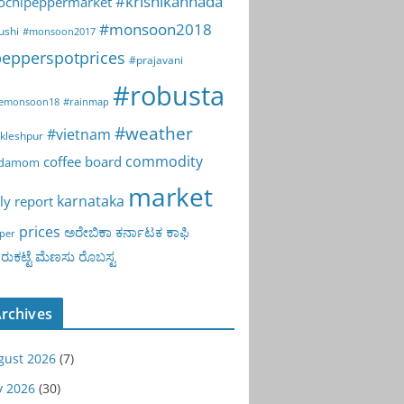
#krishikannada
ochipeppermarket
#monsoon2018
ushi
#monsoon2017
epperspotprices
#prajavani
#robusta
emonsoon18
#rainmap
#weather
#vietnam
kleshpur
commodity
coffee board
rdamom
market
karnataka
ly report
prices
ಅರೇಬಿಕಾ
ಕರ್ನಾಟಕ
ಕಾಫಿ
per
ುಕಟ್ಟೆ
ಮೆಣಸು
ರೊಬಸ್ಟ
rchives
gust 2026
(7)
y 2026
(30)