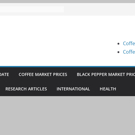
e Prices (Karnataka) on 07-08-
e Prices (Karnataka) on 07-08-
e Prices (Karnataka) on 05-08-
Coffe
e Prices (Karnataka) on 05-08-
Coffe
e Prices (Karnataka) on 04-08-
DATE
COFFEE MARKET PRICES
BLACK PEPPER MARKET PRI
RESEARCH ARTICLES
INTERNATIONAL
HEALTH