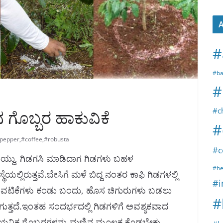
A
#
#ba
#
#c
ಗೊಬ್ಬರ ಹಾಕುವಿಕೆ
#
kpepper
,
#coffee
,
#robusta
#c
ಕೊಯ್ದು, ಗಿಡಗಸಿ ಮಾಡಿದಾಗ ಗಿಡಗಳು ಬಹಳ
#he
ಥೆಯಲ್ಲಿರುತ್ತವೆ.ಬೇಸಿಗೆ ಮಳೆ ಬಿದ್ದ ನಂತರ ಕಾಫಿ ಗಿಡಗಳಲ್ಲಿ
#i
ಟುವಟಿಕೆಗಳು ಕಂಡು ಬಂದು, ಹೊಸ ಚಿಗುರುಗಳು ಬಡಲು
#
ಗುತ್ತದೆ.ಇಂತಹ ಸಂದರ್ಭದಲ್ಲಿ ಗಿಡಗಳಿಗೆ ಅವಶ್ಯಕವಾದ
ಿಕ ಗೊಬ್ಬರಗಳನ್ನು ಮಣ್ಣಿನ ಮೂಲಕ ಕೊಡಬೇಕು.