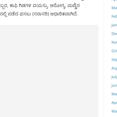
ಬ್ಬರ, ಕಾಫಿ ಗಿಡಗಳ ವಯಸ್ಸು, ಆರೋಗ್ಯ, ಮಣ್ಣಿನ
Ma
ಿನಲ್ಲಿ ಪಡೆದ ಫಸಲು (ಸರಾಸರಿ) ಆಧಾರಿತವಾಗಿದೆ.
Fe
Ja
De
No
Oc
Se
Au
Jul
Ju
Ma
Apr
Ma