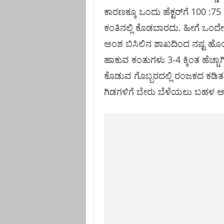
ಕಾರಣಕ್ಕೂ ಒಂದು ಹೆಕ್ಟರ್‌ಗೆ 100 :7
ಕಂತಿನಲ್ಲಿ ಕೊಡಬಾರದು. ಹೀಗೆ ಒಂದೇ
ಅಂಶ ಬಿಸಿಲಿನ ಶಾಖದಿಂದ ನಷ್ಟ ಹೊಂದುತ
ಹಾಕುವ ಕಂತುಗಳು 3-4 ಕ್ಕಿಂತ ಹೆಚ್ಚ
ಕೊಡುವ ಗೊಬ್ಬರದಲ್ಲಿ ರಂಜಕದ ಕಡಿ
ಗಿಡಗಳಿಗೆ ಬೇರು ಬೆಳೆಯಲು ಬಹಳ ಅವಶ