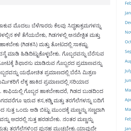
Fe
Ja
De
ಕುವ ಮೊದಲು ಬೆಳೆಗಾರರು ಕೆಲವು ಸಿದ್ಧತಾಕ್ರಮಗಳನ್ನು
No
್ಲಿನ ಕಳೆ ತೆಗೆಯಬೇಕು, ಗಿಡಗಳಲ್ಲಿ ಅನಪೇಕ್ಷಿತ ಮತ್ತು
Oc
ಹಾಕಬೇಕು (ಗಿಡಕಸಿ) ಮತ್ತು ತೋಟದಲ್ಲಿ ಸಾಕಷ್ಟು
Se
ಥೆ ಮಾಡಿ ಹಿಡಿದಿಟ್ಟುಕೊಳ್ಳಬೇಕು. ಗೊಬ್ಬರವನ್ನು ಬೆರೆಸುವ
Au
ತೋಟಕ್ಕೆ ಶಿಫಾರಸು ಮಾಡಿರುವ ಗೊಬ್ಬರದ ಪ್ರಮಾಣವನ್ನು
Jul
ಗೊಬ್ಬರವನ್ನು ಯಥೋಚಿತ ಪ್ರಮಾಣದಲ್ಲಿ ಬೆರೆಸಿ ಮಿಶ್ರಣ
Ju
ರ್ಮಿಕರಿಗೆ ಲೆಕ್ಕ ಹಾಕಿದ ಪ್ರಮಾಣದಲ್ಲಿ ಸರಿಯಾದ
Ma
. ಕಾಫಿಯಲ್ಲಿ ಗೊಬ್ಬರ ಹಾಕಬೇಕಾದರೆ, ಗಿಡದ ಬುಡದಿಂದ
Apr
ಗದವರೆಗೂ ಇರುವ ಕಸ,ಕಡ್ಡಿ ಮತ್ತು ತರಗೆಲೆಗಳನ್ನು ಬದಿಗೆ
ುತ್ತ ಒಂದು ಅಡಿ ಬಿಟ್ಟು ಮುಂದಕ್ಕೆ ಮಣ್ಣನ್ನು ಸಣ್ಣದಾಗಿ
Ma
್ನು ಅದರಲ್ಲಿ ಸುತ್ತ ಹರಡಬೇಕು. ನಂತರ ಮಣ್ಣನ್ನು
Fe
 ಮತ್ತು ತರಗೆಲೆಗಳಿಂದ ಪುನಹ ಮುಚ್ಚಬೇಕು.ಯಾವುದೇ
Ja