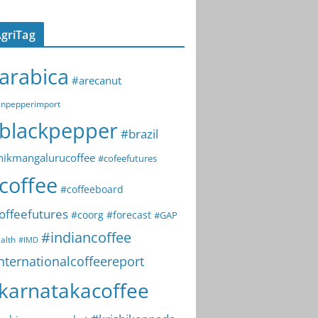
griTag
arabica
#arecanut
npepperimport
blackpepper
#brazil
hikmangalurucoffee
#cofeefutures
coffee
#coffeeboard
offeefutures
#coorg
#forecast
#GAP
#indiancoffee
alth
#IMD
nternationalcoffeereport
karnatakacoffee