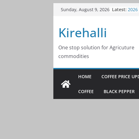
Skip
Latest:
Coffe
Sunday, August 9, 2026
to
2026
Coffe
content
Kirehalli
2026
Coffe
2026
Coffe
One stop solution for Agricuture
2026
commodities
Coffe
2026
HOME
COFFEE PRICE UP
COFFEE
BLACK PEPPER