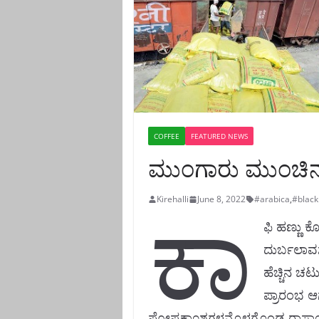
COFFEE
FEATURED NEWS
ಮುಂಗಾರು ಮುಂಚಿನ 
ಕಾ
Kirehalli
June 8, 2022
#arabica
,
#blac
ಫಿ ಹಣ್ಣು 
ದುರ್ಬಲಾವಸ್
ಹೆಚ್ಚಿನ ಚ
ಪ್ರಾರಂಭ ಆ
ಪೋಷಕಾ೦ಶಗಳನ್ನೊಳಗೊಂಡ ರಾಸಾಯನ