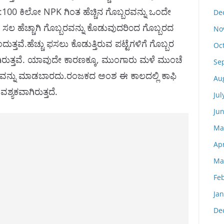
5 :100 ಕಿಲೋ NPK ಗಿಂತ ಹೆಚ್ಚಿನ ಗೊಬ್ಬರವನ್ನು ಒಂದೇ
De
 ಸಲ ಹೆಚ್ಚಾಗಿ ಗೊಬ್ಬರವನ್ನು ಕೊಡುವುದರಿ೦ದ ಗೊಬ್ಬರದ
No
್ತವೆ.ಹೆಚ್ಚು ಫಸಲು ಕೊಡುತ್ತಿರುವ ಪಟ್ಟೆಗಳಿಗೆ ಗೊಬ್ಬರ
Oc
ಾಗಿರುತ್ತವೆ. ಯಾವುದೇ ಕಾರಣಕ್ಕೂ, ಮುಂಗಾರು ಮಳೆ ಮುಂಚೆ
Se
ತವನ್ನು ಮಾಡಬಾರದು.ರಂಜಕದ ಅಂಶ ಈ ಕಾಲದಲ್ಲಿ ಕಾಫಿ
Au
್ಯಕವಾಗಿರುತ್ತದೆ.
Jul
Ju
Ma
Apr
Ma
Fe
Ja
De