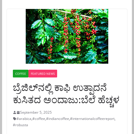
COFFEE
FEATURED NEWS
ಬ್ರೆಜಿಲ್‌ನಲ್ಲಿ ಕಾಫಿ ಉತ್ಪಾದನೆ
ಕುಸಿತದ ಅಂದಾಜು:ಬೆಲೆ ಹೆಚ್ಚಳ
September 5, 2025
#arabica
,
#coffee
,
#indiancoffee
,
#internationalcoffeereport
,
#robusta