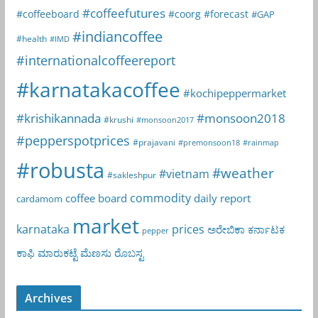
#coffeefutures
#coffeeboard
#coorg
#forecast
#GAP
#indiancoffee
#health
#IMD
#internationalcoffeereport
#karnatakacoffee
#kochipeppermarket
#krishikannada
#monsoon2018
#krushi
#monsoon2017
#pepperspotprices
#prajavani
#premonsoon18
#rainmap
#robusta
#weather
#vietnam
#sakleshpur
commodity
coffee board
daily report
cardamom
market
karnataka
prices
ಅರೇಬಿಕಾ
ಕರ್ನಾಟಕ
pepper
ಕಾಫಿ
ಮಾರುಕಟ್ಟೆ
ಮೆಣಸು
ರೊಬಸ್ಟ
Archives