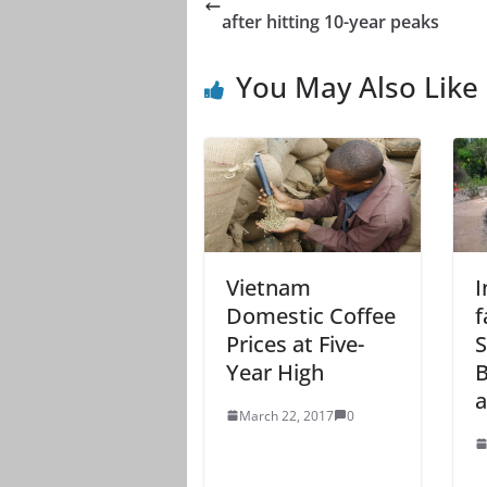
after hitting 10-year peaks
You May Also Like
Vietnam
I
Domestic Coffee
f
Prices at Five-
S
Year High
B
a
March 22, 2017
0