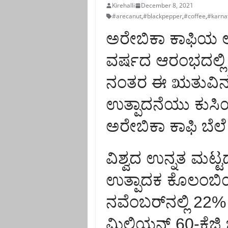
Kirehalli
December 8, 2021
#arecanut
,
#blackpepper
,
#coffee
,
#karna
ಅರೇಬಿಕಾ ಕಾಫಿಯ ಅಗ್
ವರ್ಷದ ಆರಂಭದಲ್ಲಿ
ನಂತರ ಈ ಋತುವಿನಲ್ಲ
ಉತ್ಪಾದನೆಯು ಕುಸಿಯು
ಅರೇಬಿಕಾ ಕಾಫಿ ಬೆಲ
ವಿಶ್ವದ ಉನ್ನತ ಮಟ್ಟ
ಉತ್ಪಾದಕ ಕೊಲಂಬಿಯ
ನವೆಂಬರ್‌ನಲ್ಲಿ 22%
ಮಿಲಿಯನ್ 60-ಕೆಜಿ ಚ