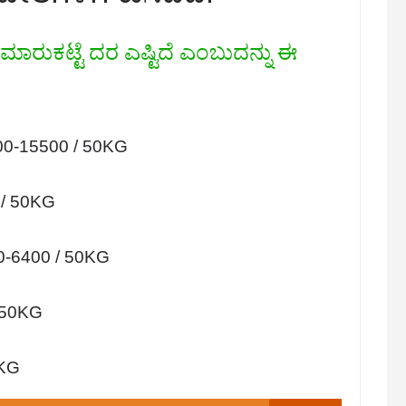
ಾರುಕಟ್ಟೆ ದರ ಎಷ್ಟಿದೆ ಎಂಬುದನ್ನು ಈ
000-15500 / 50KG
0 / 50KG
50-6400 / 50KG
/ 50KG
 KG