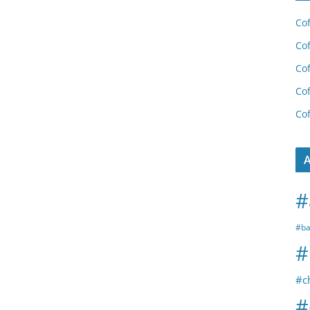
Cof
Cof
Cof
Cof
Cof
A
#
#ba
#
#c
#