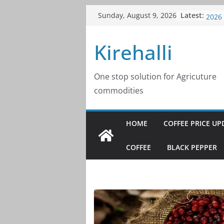
Skip
Latest:
Coffe
Sunday, August 9, 2026
to
2026
Coffe
content
Kirehalli
2026
Coffe
2026
Coffe
One stop solution for Agricuture
2026
commodities
Coffe
2026
HOME
COFFEE PRICE UP
COFFEE
BLACK PEPPER