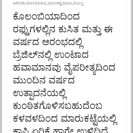
ಅರೇಬಿಕಾ
,
ಕರ್ನಾಟಕ
,
ಕಾಫಿ
,
ಮಾರುಕಟ್ಟೆ
,
ಮೆಣಸು
,
ರೊಬಸ್ಟ
ಕೊಲಂಬಿಯಾದಿಂದ
ರಫ್ತುಗಳಲ್ಲಿನ ಕುಸಿತ ಮತ್ತು ಈ
ವರ್ಷದ ಆರಂಭದಲ್ಲಿ
ಬ್ರೆಜಿಲ್‌ನಲ್ಲಿ ಉಂಟಾದ
ಹವಾಮಾನವು ವೈಪರೀತ್ಯದಿಂದ
ಮುಂದಿನ ವರ್ಷದ
ಉತ್ಪಾದನೆಯಲ್ಲಿ
ಕುಂಠಿತಗೊಳಿಸಬಹುದೆಂಬ
ಕಳವಳದಿಂದ ಮಾರುಕಟ್ಟೆಯಲ್ಲಿ
ಕಾಫಿ ಏರಿಕೆ ಹಾಗೇ ಉಳಿದಿದೆ.