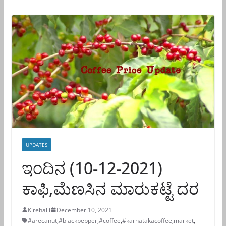
UPDATES
ಇಂದಿನ (10-12-2021)
ಕಾಫಿ,ಮೆಣಸಿನ ಮಾರುಕಟ್ಟೆ ದರ
Kirehalli
December 10, 2021
#arecanut
,
#blackpepper
,
#coffee
,
#karnatakacoffee
,
market
,