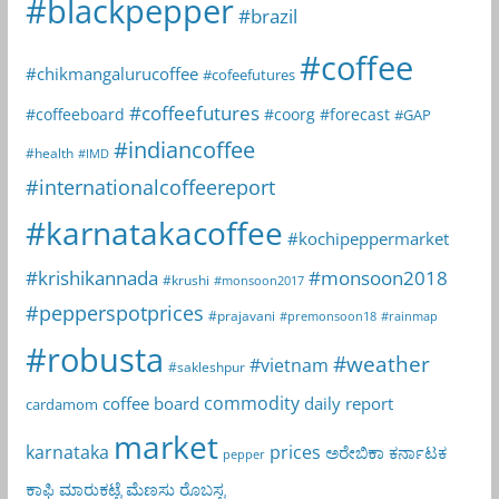
#blackpepper
#brazil
#coffee
#chikmangalurucoffee
#cofeefutures
#coffeefutures
#coffeeboard
#coorg
#forecast
#GAP
#indiancoffee
#health
#IMD
#internationalcoffeereport
#karnatakacoffee
#kochipeppermarket
#krishikannada
#monsoon2018
#krushi
#monsoon2017
#pepperspotprices
#prajavani
#premonsoon18
#rainmap
#robusta
#weather
#vietnam
#sakleshpur
commodity
coffee board
daily report
cardamom
market
karnataka
prices
ಅರೇಬಿಕಾ
ಕರ್ನಾಟಕ
pepper
ಕಾಫಿ
ಮಾರುಕಟ್ಟೆ
ಮೆಣಸು
ರೊಬಸ್ಟ